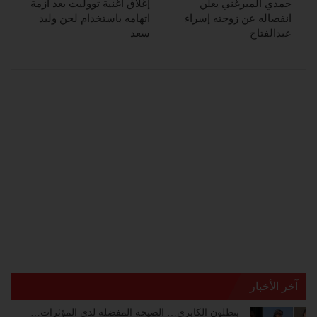
حمدي الميرغني يعلن
إغلاق أغنية تووليت بعد أزمة
انفصاله عن زوجته إسراء
اتهامه باستخدام لحن وليد
عبدالفتاح
سعد
آخر الأخبار
بنطلون الكابري… الصيحة المفضلة لدى المؤثرات…