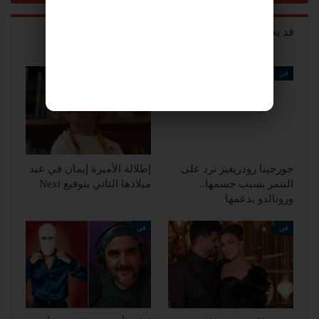
قد يعجبك ايضا
فن
فن
جورجينا رودريغيز ترد على
إطلالة الأميرة إيمان في عيد
التنمر بسبب جسمها..
ميلادها الثاني بتوقيع Next
ورونالدو يدعمها
فن
فن