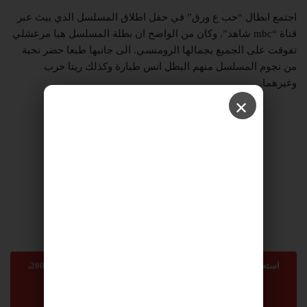
اجتمع ابطال “حب ع ورق” في حفل اطلاق المسلسل الذي يبث عبر
قناة “mbc شاهد”. وكان من الواضح ان بطلة المسلسل هيا مرعشلي
تفوقت على الجميع بجمالها الرومنسي. الى جانبها طبعا حضر نخبة
من نجوم المسلسل منهم البطل انس طيارة وكذلك ريتا حرب
وغيرهما.
✕
استعمال المضامين بموجب بند 27 أ لقانون الحقوق الأدبية لسنة 2007،
يرجى ارسال رسالة الى:
sonnara9@gmail.com
-
abom3te@gmail.com