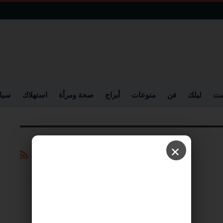
ست
ليلك
فن
منوعات
أبراج
صحة ومرأة
استهلاك
سيا
✕