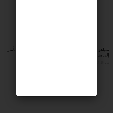
نتنياهو على الحدود الشمالية: “ملتزمون بإعادة السكان بأمان
إلى منازلهم”
مايو 28, 2024