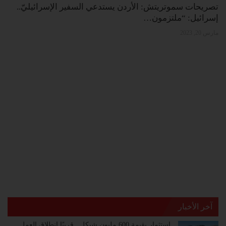
تصريحات سموتريتش: الأردن يستدعي السفير الإسرائيليّ..
إسرائيل: “ملتزمون…
مارس 20, 2023
آخر الأخبار
استثمار بقيمة 600 مليون شيكل.. قريبًا انطلاق العمل