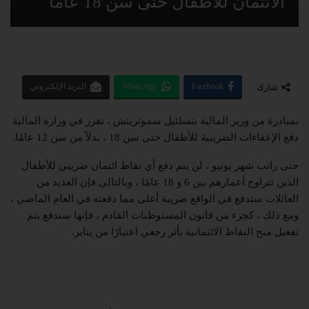
الائتمان للأطفال حتى سن 18 عامًا
Facebook
WhatsApp
البريد الإلكتروني
شارك
بمبادرة من وزير المالية بتسلئيل سموتريتش ، تقرر في وزارة المالية
دفع الإعفاءات الضريبية للأطفال حتى سن 18 ، بدلاً من سن 12 عامًا.
حتى راتب شهر يونيو ، لن يتم دفع أي نقاط ائتمان ضريبي للأطفال
الذين تتراوح أعمارهم بين 6 و 18 عامًا ، وبالتالي فإن العديد من
العائلات ستدفع في الواقع ضريبة أعلى مما دفعته في العام الماضي ،
ومع ذلك ، كجزء من قانون المستوطنات القادم ، فإنها ستدفع يتم
تفعيل منح النقاط الائتمانية بأثر رجعي اعتبارًا من يناير.