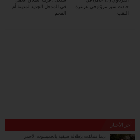
القرناوي (17 عامًا) في
شيكل.. قريبًا انطلاق العمل
حادث سير مروّع في عرعرة
في المدخل الجديد لمدينة أم
النقب
الفحم
آخر الأخبار
ديما قندلفت بإطلالة صيفية بالجمبسوت الأحمر