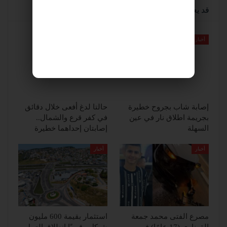
قد يعجبك ايضا
أخبار
أخبار
إصابة شاب بجروح خطيرة
حالتا لدغ أفعى خلال دقائق
بجريمة اطلاق نار في عين
في كفر قرع والشمال..
السهلة
إصابتان إحداهما خطيرة
أخبار
أخبار
مصرع الفتى محمد جمعة
استثمار بقيمة 600 مليون