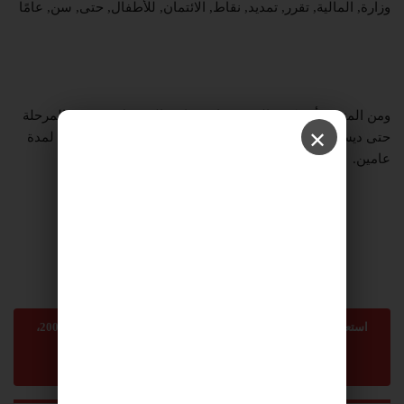
وزارة, المالية, تقرر, تمديد, نقاط, الائتمان, للأطفال, حتى, سن, عامًا
ومن المتوقع أن تكون المخصصات سارية المفعول في هذه المرحلة
✕
حتى ديسمبر 2024 بتكلفة إجمالية تقارب ستة مليارات شيكل لمدة
عامين.
استعمال المضامين بموجب بند 27 أ لقانون الحقوق الأدبية لسنة 2007،
يرجى ارسال رسالة الى:
sonnara9@gmail.com
-
abom3te@gmail.com