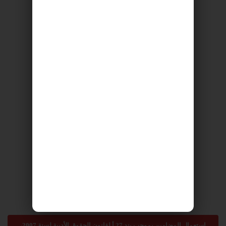
استعمال المضامين بموجب بند 27 أ لقانون الحقوق الأدبية لسنة 2007،