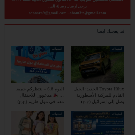
يرجى ارسال رسالة الى:
sonnara9@gmail.com
-
abom3te@gmail.com
قد يعجبك ايضا
استهلاك
استهلاك
Toyota Hilux الجديد: الجيل
اليوم 6.8 – ننتظركم جميعا
القادم للمركبة الأسطورية
…
مدعوون للاحتفال
يصل إلى إسرائيل (ع.ع)
معنا في مول هاريم (ع.ع)
استهلاك
استهلاك