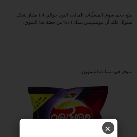
يبلغ حجم سوق المسلّيات المالحة اليوم حوالي 1.4 مليار شيكل
سنويًا، علمًا أن تبوتشيبس يملك 24% من حصّة هذا السوق.
متوفر في شبكات التسويق.
✕