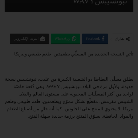
تبوتشيبسWAVY
Facebook
WhatsApp
البريد الإلكتروني
شارك
تأتي النسخة الجديدة من المسلّي بطعمتين: طعم طبيعي وببريكا
يطلق مسلّي البطاطا ذو الشعبية الكبيرة من عليت، تبوتشيبس نسخة
جديدة، ولأول مرة في البلاد-تبوتشيبس
WAVY
. وهي دُفعة خاصّة
لواحد من أكثر المسلّيات المحبوبة على مستوى العالم والبلاد.
الشيبس مقرمش، مقطّع بشكل مموّج وبطعمتين: طعم طبيعي وطعم
ببريكا. لا يحتوي المنتج على الجلوتين، كما أنه خالٍ من أصباغ الطعام
والمواد الحافظة. يسوّق المنتج برزمة جديدة سهلة الفتح.