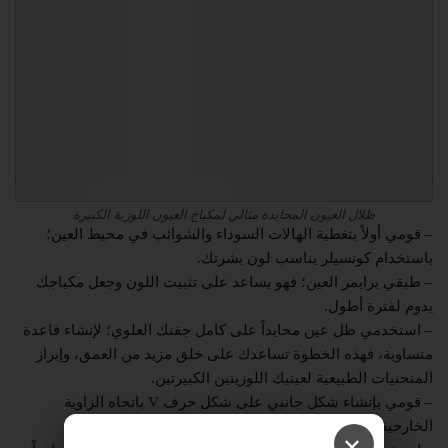
ظلال العيون المحايدة مثالي لمكياج العيون اللوزية الكبيرة
– قومي أولاً بتغطية الهالات السوداء والشوائب في محيط العين؛
باستخدام كونسيلر يناسب لون بشرتك.
– طبقي برايمر العين؛ فهو يساعد على تثبيت اللون وجعل مكياجك
يدوم لفترة أطول.
– استخدمي ظل عين محايداً على كامل جفنك العلوي؛ لإنشاء قاعدة
متساوية، فهذه الخطوة تساعدك على خلق مزيد من العمق، وإبراز
المنحنيات الطبيعية لعينيك اللوزيتين الكبيرتين.
– قومي بإنشاء شكل جانبي على شكل حرف V باتجاه الزاوية
الخارجية للعين.