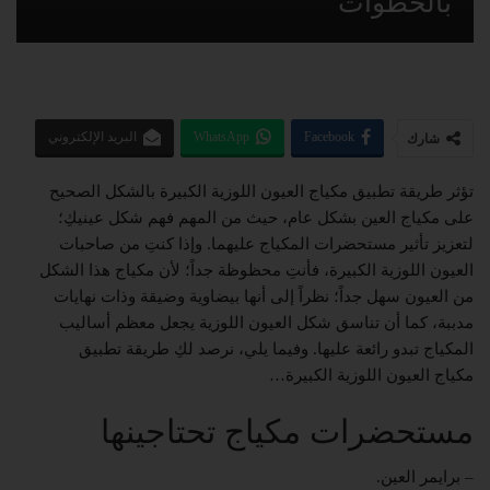
بالخطوات
Facebook
WhatsApp
البريد الإلكتروني
شارك
تؤثر طريقة تطبيق مكياج العيون اللوزية الكبيرة بالشكل الصحيح
على مكياج العين بشكل عام، حيث من المهم فهم شكل عينيكِ؛
لتعزيز تأثير مستحضرات المكياج عليهما. وإذا كنتِ من صاحبات
العيون اللوزية الكبيرة، فأنتِ محظوظة جداً؛ لأن مكياج هذا الشكل
من العيون سهل جداً؛ نظراً إلى أنها بيضاوية وضيقة وذات نهايات
مدببة، كما أن تناسق شكل العيون اللوزية يجعل معظم أساليب
المكياج تبدو رائعة عليها. وفيما يلي، نرصد لكِ طريقة تطبيق
مكياج العيون اللوزية الكبيرة…
مستحضرات مكياج تحتاجينها
– برايمر العين.