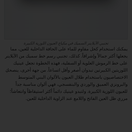
تجنبي الآيلاينر السميك في مكياج العيون اللوزية الكبيرة
يمكنك استخدام كحل مقاوم للماء على الحافة الداخلية للعين، مما
يجعلها أكثر جمالاً وإشراقاً. كذلك، تجنبي رسم خط سميك من الآيلاينر
على خط الرموش العلوية أو السفلية، فهذه الخطوة تجعل عينيك
اللوزيتين الكبيرتين تبدوان أصغر وأقل اتساعاً. من جهة أخرى، ينصحكِ
الاختصاصيون باستخدام ظلال العيون بالألوان البني المتوسط
والبرونزي العميق والوردي والبنفسجي، فهي ألوان مناسبة جداً
للعيون اللوزية الكبيرة. ولتبدو عينيك دائماً أكثر استيقاظاً وانتعاشاً؛
مرري ظل العين الفاتح واللامع عند الزاوية الداخلية للعين.