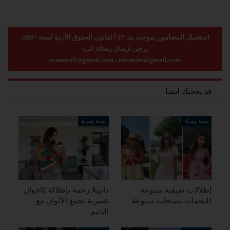
استعمال المضامين بموجب بند 27 أ لقانون الحقوق الأدبية لسنة 2007،
يرجى ارسال رسالة الى:
sonnara9@gmail.com
-
abom3te@gmail.com
قد يعجبك ايضا
صحة ومرأة
صحة ومرأة
إطلالات صيفية متنوعة
دانييلا رحمة بإطلالة كاجوال
للنجمات بصيحات متنوعة
عصرية تجمع الألوان مع
الدنيم