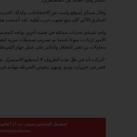
وقال شبتاي لموقع واينت عن الاحتجاجات، وكذلك الحديث
اختباري الأكبر كان منع نشوب حرب أهلية. لقد أصبحت هذ
واجه شبتاي تحديات مماثلة في قضية أخرى تواجه المجتمع
الأمور ازدادت سوءا عندما تم تسريب تسجيلات سرية لجعل
محاولات بن غفير التغلغل والتأثير على عمل جهاز الشرطة
“أدركت أنه في ظل هذه الظروف لا أستطيع الاستمرار. هن
غفير في حزيران/ يونيو. وينهي مفوض الشرطة مهامه في 17 يناير العام القادم، وبعد ذلك يقوم الوزير بتعيين بديل
استعمال المضامين بموجب بند 27 أ لقانون الحقوق الأدبية لسنة 2007، يرجى ارسال رسالة الى:
m3te@gmail.com