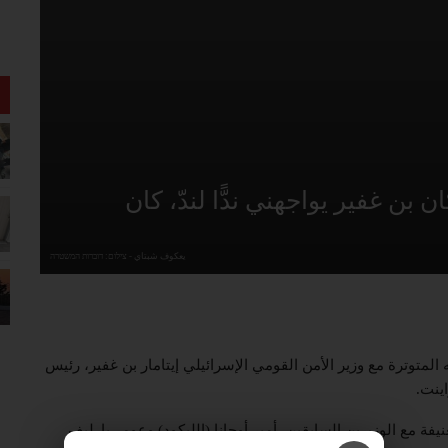
ن غفير يواجهني ندًّا لندّ، كان
يعكوف شبتاي - צילום: דוברות המשטרה
متوترة مع وزير الأمن القومي الإسرائيلي إيتامار بن غفير، رئيس
ينت.
ة مع الوزيرين السابقين، أمير أوحانا (الليكود) وعومر بارليف