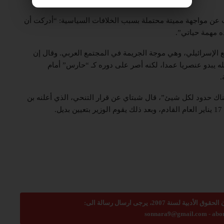
 عن مواجهة مميتة محتملة بسبب الخلافات السياسية: “أدركت أن
ه مهمة حياتي”.
 الإسرائيلي، وهي موجة الجريمة في المجتمع العربي. وقال إن
ه يبدو عنصريا عمدا، لكنه أصر على دوره كـ “حارس” أمام
.
اك حدود لكل شيئ”، قال شبتاي عن قرار التنحي، الذي أعلنه بن
.
sonnara9@gmail.com
-
abo