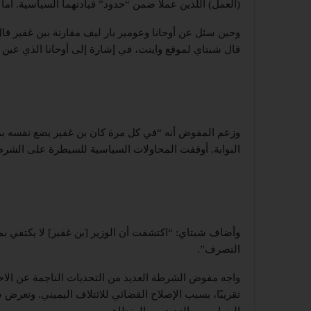
(العمل) اللذين عملا ضمن “حدود” قيادتهما السياسية. أما
وحين سئل عن أوحانا وعومير بار ليف مقارنة ببن غفير قا
قال شبتاي لموقع واينت، في إشارة إلى أوحانا الذي عين 
وزعم المفوض أنه “في كل مرة كان بن غفير يضع نفسه ب
البوابة. أوقفت المحاولات السياسية للسيطرة على الشرط
وأضاف شبتاي: “اكتشفت أن الوزير [بن غفير] لا يكتفي بم
التصرف”.
تقريبًا، بسبب الإصلاح القضائي للائتلاف اليميني. وتعرض
اليسار ومن العديد من المتظاهرين.