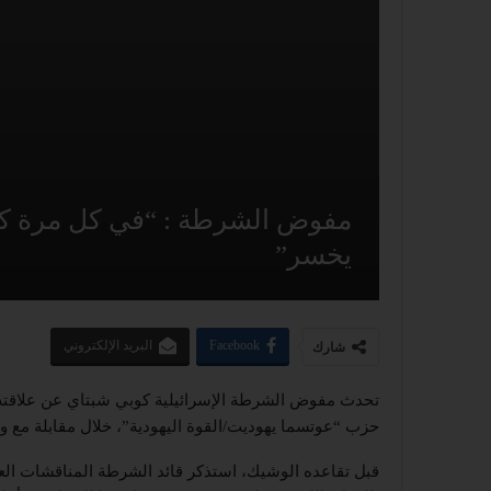
مفوض الشرطة : “في كل مرة كان ب
يخسر”
Facebook
البريد الإلكتروني
شارك
تحدث مفوض الشرطة الإسرائيلية كوبي شبتاي عن علاقته ال
حزب “عوتسما يهوديت/القوة اليهودية”، خلال مقابلة مع وا
قبل تقاعده الوشيك، استذكر قائد الشرطة المناقشات العنيف