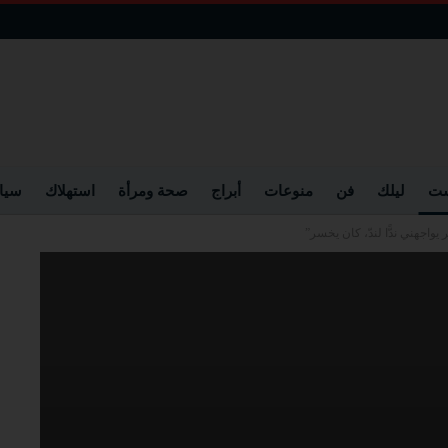
ست
ليلك
فن
منوعات
أبراج
صحة ومرأة
استهلاك
سيا
اجهني ندًّا لندّ، كان يخسر”