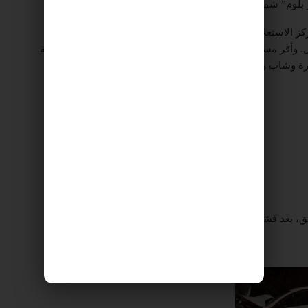
لوم” شمالي البلاد.
وأفاد الناطق بلسان مؤسسة “نجمة داود الحمراء” أن “مركز الاستعلامات 101 تلقى، الساعة 01:19: بلاغا عن حادث طرق
ى شارع 9779 بمحاذاة بيت هيلل. وأقر مسعفون ومضمدون وفاة شابين، وقدموا العلاجات الأولية
ن العمر 18 عاما في حالة خطيرة وشاب وشابة في العشرينيات من العمر في حالة متوسطة،
بعد فشل كافة المحاولات لإنقاذ حياته.