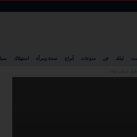
ست
ليلك
فن
منوعات
أبراج
صحة ومرأة
استهلاك
سيا
رق شمالي البلاد