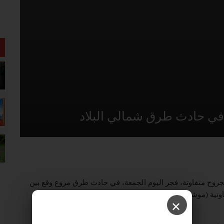
 في حادث طرق شمالي البلاد
م وأصيب آخرآن بجروح متفاوتة، فجر اليوم الجمعة، في حادث طرق مروع وقع بين
 9779 بمحاذاة القرية التعاونية (موشاف) “بيت هيلل” القريب من مدينة “كريات شمونة”،
✕