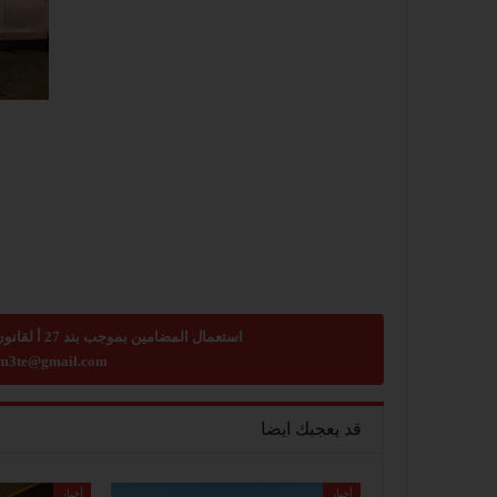
استعمال المضامين بموجب بند 27 أ لقانون الحقوق الأدبية لسنة 2007، يرجى ارسال رسالة الى:
m3te@gmail.com
قد يعجبك ايضا
أخبار
أخبار