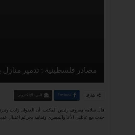
مصادر فلسطينية : تدمير منازل ب
Facebook
البريد الإلكتروني
شارك
قال سلامة معروف رئيس المكتب، أن العدوان زادت وتيرته 
حدث مع عائلتي الأغا والمصري وقيامه بجرائم اغتيال عديد