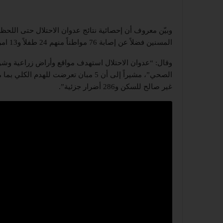
المسنين فضلاً عن إصابة 76 مواطناً منهم 24 طفلاً و13 امرأة و3 مسنين.
وقال: “عدوان الاحتلال استهدف مواقع وأراض زراعية وشوا
غير صالح للسكن و286 أضرار جزئية”.