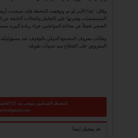
وقال: “هذا الأمر لو تم وتوقفت المحطة فإنه سيحدث أز
المستشفيات وقدرتها على التعامل والحالات الناتجة عن ا
الصحي فضلاً عن معاناة المواطنين جراء زيادة كبيرة ستم
وطالب معروف المجتمع الدولي بالوقوف عند مسؤولياته وو
المفروض على القطاع منذ سنوات طويلة.
استعمال المضامين بموجب بند 27 أ لقانون الحقوق الأدبية لسنة 2007، يرجى ارسال رسالة الى:
m3te@gmail.com
قد يعجبك ايضا