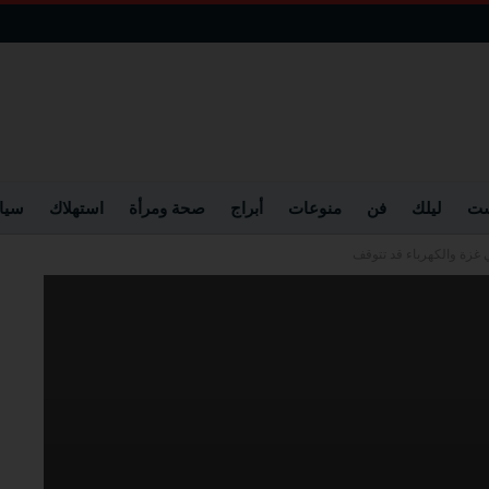
ست
ليلك
فن
منوعات
أبراج
صحة ومرأة
استهلاك
سيا
 غزة والكهرباء قد تتوقف