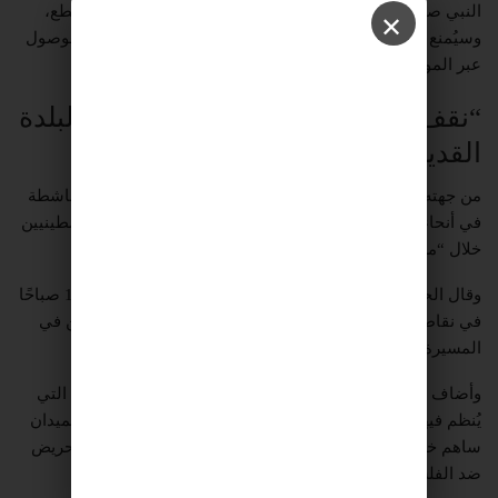
النبي صموئيل اليوم وغدًا، حيث سيُغلق شارع 436 بشكل متقطع،
✕
وسيُمنع دخول المركبات الخاصة إلى المنطقة، مع السماح بالوصول
عبر المواصلات العامة فقط.
“نقف معًا”: نشر مئات النشطاء في البلدة
القديمة
من جهته، أعلن
حراك نقف معًا
عن نشر أكثر من 200 ناشط وناشطة
في أنحاء البلدة القديمة بمدينة
القدس
، لحماية السكان الفلسطينيين
خلال “مسيرة الأعلام”.
وقال الحراك إن النشطاء سيتمركزون ابتداءً من الساعة 11:00 صباحًا
في نقاط يعتبرها معرضة لاعتداءات ومضايقات من المشاركين في
المسيرة بحق الفلسطينيين وسكان البلدة القديمة.
وأضاف
حراك نقف معًا
أن هذه هي السنة الثالثة على التوالي التي
يُنظم فيها هذا النشاط، مشيرًا إلى أن وجود المتطوعين في الميدان
ساهم خلال السنوات الماضية في الحد من أعمال العنف والتحريض
ضد الفلسطينيين.