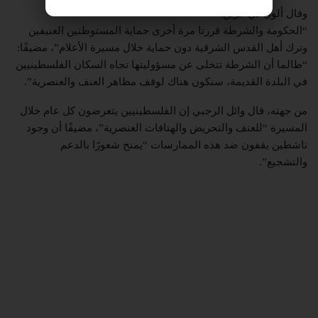
وقال
ألون لي غرين
:
“الحكومة والشرطة قررتا مرة أخرى حماية المستوطنين العنيفين
وترك أهل القدس الشرقية دون حماية خلال مسيرة الأعلام”، مضيفًا:
“طالما أن الشرطة تتخلى عن مسؤوليتها تجاه السكان الفلسطينيين
في البلدة القديمة، سنكون هناك لوقف مظاهر العنف والعنصرية”.
من جهته، قال
وائل الرجبي
إن الفلسطينيين يتعرضون كل عام خلال
المسيرة “للعنف والتحريض والهتافات العنصرية”، مضيفًا أن وجود
ناشطين يقفون ضد هذه الممارسات “يمنح شعورًا بالدعم
والتشجيع”.