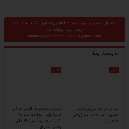
استعمال المضامين بموجب بند 27 أ لقانون الحقوق الأدبية لسنة 2007،
يرجى ارسال رسالة الى:
sonnara9@gmail.com
-
abom3te@gmail.com
قد يعجبك ايضا
أخبار
أخبار
سائق دراجة نارية بحالة
تشديد مخالفات السرعة في
خطيرة اثر حادث طرق في
إسرائيل.. مخالفة عند 75
جلجولية
كلم/ساعة بدلًا من 85 على
بعض الطرق