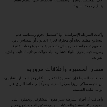
آلاف المحتفلين والزوار والمصلين، والحفاظ على النظام العام
وتنظيم حركة السير”.
وأكدت
الشرطة الإسرائيلية
أنها “ستعمل بحزم وبسياسة عدم
التسامح مطلقًا تجاه أي محاولة لخرق القانون أو المساس بأمن
الجمهور”، مع استخدام وسائل تكنولوجية متطورة وقوات علنية
وسرية، فيما يجري اللواء
أفشالوم بيلد
جولات ميدانية لمتابعة جاهزية
القوات.
مسار المسيرة وإغلاقات مرورية
كما قالت الشرطة إن “مسيرة الأعلام” ستُقام وفق المسار التقليدي،
من
حديقة ساكر
مرورًا بمركز المدينة وصولًا إلى
حائط البراق
عبر
أبواب البلدة القديمة.
وأضافت أن أفراد الشرطة سيرافقون المشاركين ويعملون على
تنظيم حركة المشاة والمركبات، بهدف تمكين الجميع “دون تمييز