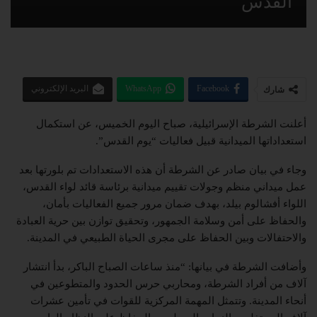
القدس
Facebook
WhatsApp
البريد الإلكتروني
شارك
أعلنت
الشرطة الإسرائيلية
، صباح اليوم الخميس، عن استكمال
استعداداتها الميدانية قبيل فعاليات “يوم القدس”.
وجاء في بيان صادر عن الشرطة أن هذه الاستعدادات تم بلورتها بعد
عمل ميداني منظم وجولات تقييم ميدانية برئاسة قائد لواء القدس،
اللواء
أفشالوم بيلد
، بهدف ضمان مرور جميع الفعاليات بأمان،
والحفاظ على أمن وسلامة الجمهور، وتحقيق توازن بين حرية العبادة
والاحتفالات وبين الحفاظ على مجرى الحياة الطبيعي في المدينة.
وأضافت الشرطة في بيانها: “منذ ساعات الصباح الباكر، بدأ انتشار
آلاف من أفراد الشرطة، ومحاربي حرس الحدود والمتطوعين في
أنحاء المدينة. وتتمثل المهمة المركزية للقوات في تأمين عشرات