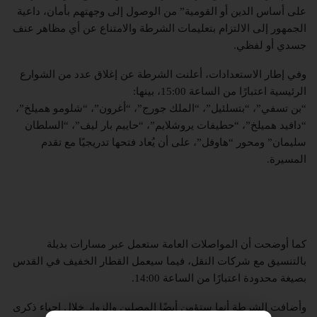
على أساس الدين أو القومية” من الوصول إلى وجهتهم بأمان، داعية
الجمهور إلى الالتزام بتعليمات الشرطة والامتناع عن أي مظاهر عنف
جسدي أو لفظي.
وفي إطار الاستعدادات، أعلنت الشرطة عن إغلاق عدد من الشوارع
الرئيسية اعتبارًا من الساعة 15:00، بينها:
“بن تسفي”، “بتسلئيل”، “الملك جورج”، “أغرون”، “شلومو هميلخ”،
“دافيد هميلخ”، “حطيفات يروشلايم”، “حاييم بار ليف”، “السلطان
سليمان” ومحور “هاوفل”، على أن يُعاد فتحها تدريجيًا مع تقدم
المسيرة.
كما أوضحت أن المواصلات العامة ستعمل عبر مسارات بديلة
بالتنسيق مع شركات النقل، فيما سيعمل
القطار الخفيف في القدس
بصيغة محدودة اعتبارًا من الساعة 14:00.
وأضافت الشرطة أنها ستؤمن أيضًا المصلين والزوار خلال إحياء ذكرى