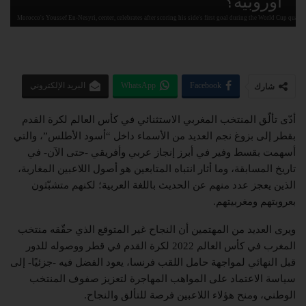
أوروبية؟
Morocco's Youssef En-Nesyri, center, celebrates after scoring his side's first goal during the World Cup qua
Facebook
WhatsApp
البريد الإلكتروني
شارك
أدّى تألّق المنتخب المغربي الاستثنائي في كأس العالم لكرة القدم
بقطر إلى بزوغ نجم العديد من الأسماء داخل “أسود الأطلس”، والتي
أسهمت بقسط وفير في أبرز إنجاز عربي وأفريقي -حتى الآن- في
تاريخ المسابقة، وما أثار انتباه المتابعين هو أصول اللاعبين المغاربة،
الذين يعجز عدد منهم عن الحديث باللغة العربية؛ لكنهم متشبّثون
بعروبتهم ومغربيتهم.
ويرى العديد من المهتمين أن النجاح غير المتوقع الذي حقّقه منتخب
المغرب في كأس العالم 2022 لكرة القدم في قطر ووصوله للدور
قبل النهائي لمواجهة حامل اللقب فرنسا، يعود الفضل فيه -جزئيًا- إلى
سياسة الاعتماد على المواهب المهاجرة لتعزيز صفوف المنتخب
الوطني، ومنح هؤلاء اللاعبين فرصة للتألق والنجاح.