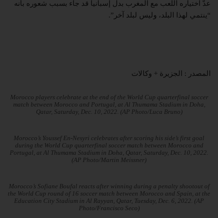
عدّ اختياره اللعب مع المغرب بدل إسبانيا قد جاء بسبب شعوره بأنه
“ينتمي لهذا البلد، وليس لبلد آخر”.
المصدر : الجزيرة + وكالات
Morocco players celebrate at the end of the World Cup quarterfinal soccer
match between Morocco and Portugal, at Al Thumama Stadium in Doha,
Qatar, Saturday, Dec. 10, 2022. (AP Photo/Luca Bruno)
Morocco’s Youssef En-Nesyri celebrates after scoring his side’s first goal
during the World Cup quarterfinal soccer match between Morocco and
Portugal, at Al Thumama Stadium in Doha, Qatar, Saturday, Dec. 10, 2022.
(AP Photo/Martin Meissner)
Morocco’s Sofiane Boufal reacts after winning during a penalty shootout of
the World Cup round of 16 soccer match between Morocco and Spain, at the
Education City Stadium in Al Rayyan, Qatar, Tuesday, Dec. 6, 2022. (AP
Photo/Francisco Seco)