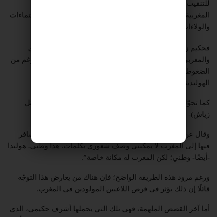
للتنقيب وهم يجوّلون في شتى أنحاء أوروبا بحثًا عن المواهب
المغربية، ويتحركون سريعًا عندما تكون هناك خلافات حول الانتماءات
والولاءات.
فحكيم زياش -المولود في هولندا- تحدّث مع الجانبين الهولندي
والمغربي قبل أن يقرّر وجهته الدولية ويختار المغرب، على الرغم من
الضغوط الكبيرة التي تعرّض لها من طرف الإعلام والجماهير
الهولندية.
كما تحوّل أمرابط -الذي مثّل هولندا في فئات عمرية أصغر (مثل
زياش)- إلى تمثيل المغرب لأسباب عائلية.
وقال عن ذلك “والداي مغارية وأجدادي مغاربة. في كل مرة أسافر
فيها إلى المغرب لا يمكنني وصف شعوري بكلمات. هذا وطني. هولندا
-أيضًا- وطني؛ لكن المغرب له مكانة خاصة”.
ورغم مرود هذه الطريقة الواضح؛ فإن هناك من يعارض هذا التوجّه
قائلًا إن ذلك يؤثر في فرص اللاعبين المولودين في المغرب.
أما آخر القصص الملهمة، فهي تلك التي يحملها أشرف حكيمي، الذي