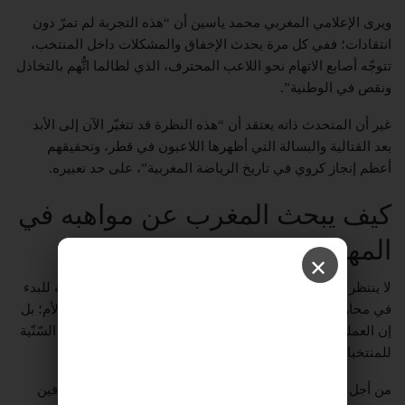
ويرى الإعلامي المغربي محمد ياسين أن “هذه التجربة لم تمرّ دون
انتقادات؛ ففي كل مرة يحدث الإخفاق والمشكلات داخل المنتخب،
تتوجّه أصابع الاتهام نحو اللاعب المحترف، الذي لطالما اتُّهم بالتخاذل
ونقص في الوطنية”.
غير أن المتحدث ذاته يعتقد أن “هذه النظرة قد تتغيّر الآن إلى الأبد
بعد القتالية والبسالة التي أظهرها اللاعبون في قطر، وتحقيقهم
أعظم إنجاز كروي في تاريخ الرياضة المغربية”، على حد تعبيره.
كيف يبحث المغرب عن مواهبه في
المهجر؟
✕
لا ينتظر المغاربة بزوغ النجوم في سماء كبار الدوريات والأندية للبدء
في محاولات إقناعهم بتمثيل بلدهم الأصلي عوضًا عن بلدهم الأم؛ بل
إن العملية تبدأ في وقت مبكر جدًا، داخل الأكاديميات والفئات السّنّية
للمنتخبات.
من أجل ذلك، وظّف الاتحاد المغربي للعبة مجموعة من الكشّافين