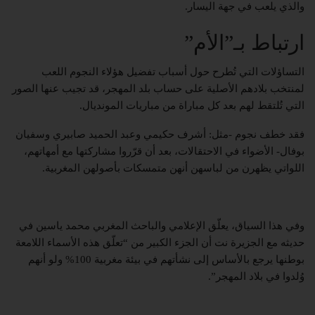
والذي يلعب في جهة اليسار.
ارتباط بـ”الأم”
التساؤلات التي تُطرح حول أسباب تفضيل هؤلاء النجوم اللعب
لمنتخب بلادهم الأصلية على حساب بلد المهجر، قد تجيب عنها الصور
التي تُلتقط لهم بعد كل مباراة من مباريات المونديال.
فقد خطف نجوم -مثل: أشرف حكيمي وعبد الحميد صابيري وسفيان
بوفال- الأضواء في الاحتقالات، بعد أن قرّروا مشاركتها مع أمهاتهم،
اللواتي يظهرن من لباسهن أنهن متمسكات بأصولهن المغربية.
وفي هذا السياق، يعلّق الإعلامي والباحث المغربي محمد ياسين في
حديثه مع الجزيرة نت أن الجزء الكبير من “تعلّق هذه الأسماء اللامعة
بوطنها يرجع بالأساس إلى نشأتهم في بيئة مغربية 100% ولو أنهم
وُلدوا في بلاد المهجر”.