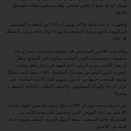
ويقدّر عددها بنحو 5 ملايين شخص، وهم يرتبطون بصلات قوية مع
بلادهم
وأظهرت دراسة نقلتها وكالة رويترز أن 61% من المغاربة المقيمين
في أوروبا، الذين تتراوح أعمارهم ما بين 18 و35 عامًا، يزورن المملكة
كل عام.
وكان عدد اللاعبين المحترفين في صفوف المنتخب المغربي في
سبعينيات وثمانينيات القرن الماضي يعدّون على الأصابع، ولعلّ
أبرزهم: اللاعب ميري كريمو، الذي أسهم في إنجاز تأهل منتخب
المغرب للدور الثاني من مونديال المكسيك 1986، بينما كانت تتشكّل
توليفة المنتخب حينها من لاعبين ينتمون لكبار الأندية المحلية، على
غرار: الرجاء والوداد البيضاويين، والجيش الملكي، والنادي القنيطري
وغيرها.
غير أنه بعد نسخة مونديال 1998، تحوّل ميزان الحضور القوي لفائدة
اللاعبين من أبناء المهجر، الذين يحصلون على نسبة الأسد من
المشاركة داخل المنتخب، بينما لا يمثّل الدوري المحلي سوى أعداد
قليلة من اللاعبين.