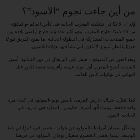
من أين جاءت نجوم “الأسود”؟
وُلد 14 لاعبًا في تشكيلة المغرب الحالية في كأس العالم -والمكوّنة
من 26 لاعبًا- خارج المغرب، وهو أكبر عدد وُلد خارج أراضي بلاده بين
جميع المنتخبات المشاركة في البطولة الحالية، ما يمنح الفريق تنوعًا
حيويًا بالنظر لتنوع الأماكن التي نشأ فيها هؤلاء اللاعبين.
وبعد الفوز غير المتوقع 1-صفر على البرتغال في دور الثمانية -أمس
السبت- أصبح المغرب أول دولة عربية وأفريقية تصعد للدور قبل
النهائي في نهائيات كأس العالم.
كما اهتزّت شباك حارس المرمى ياسين بونو -المولود في كندا- مرة
واحدة فقط، بينما تألّق أشرف حكيمي -المولود في مدريد- في
الجانب الأيمن.
ويشكّل سفيان أمرابط -المولود في هولندا- عنصر قوة كبيرًا في خط
الوسط، بينما يخشى الخصوم سفيان بوفال -المولود في فرنسا-