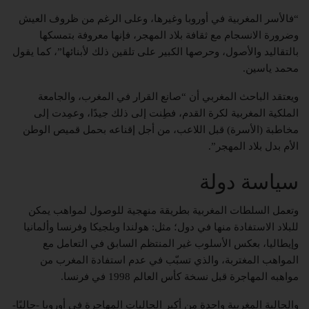
“فالأسر المغربية في أوروبا وغيرها، وعلى الرغم من ظروف العيش
وضرورة الانسجام مع ثقافة بلاد المهجر، فإنها معروفة بتمسكها
بالتقاليد والأصول، وحرصها الكبير على تلقين ذلك لأبنائها”، كما يقول
محمد ياسين.
ويعتقد الباحث المغربي أن “صانع القرار في المغرب، والجامعة
الملكية المغربية لكرة القدم، فطِنت إلى ذلك جيدًا، وعمِدت إلى
مخاطبة (الأسرة) قبل اللاعب، من أجل إقناعه بحمل قميص الوطن
الأم بدل بلاد المهجر”.
سياسة دولة
وتعمل السلطات المغربية بطريقة منهجية للوصول لمواهب يمكن
للبلاد الاستفادة منها في دول؛ مثل: هولندا وبلجيكا وفرنسا وألمانيا
وإيطاليا، بعكس الأسلوب غير المنتظم السابق في التعامل مع
المواهب المغتربة، والذي تسبّب في عدم استفادة المغرب من
مواهبه المهاجرة قبل نسخة كأس العالم 1998 في فرنسا.
والجالية المغربية واحدة من أكبر الجاليات المهاجرة في أوروبا -حاليًا-