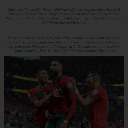
Morocco’s Youssef En-Nesyri celebrates after scoring his side’s first goal
during the World Cup quarterfinal soccer match between Morocco and
Portugal, at Al Thumama Stadium in Doha, Qatar, Saturday, Dec. 10, 2022.
(AP Photo/Martin Meissner)
Morocco’s Youssef En-Nesyri, third right, celebrates with teammates after
scoring his side’s opening goal during the World Cup quarterfinal soccer
match between Morocco and Portugal, at Al Thumama Stadium in Doha,
Qatar, Saturday, Dec. 10, 2022. (AP Photo/Alessandra Tarantino)