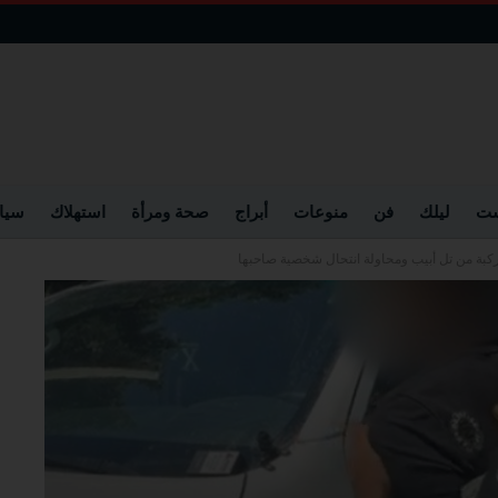
ست
ليلك
فن
منوعات
أبراج
صحة ومرأة
استهلاك
سيا
كبة من تل أبيب ومحاولة انتحال شخصية صاحبها