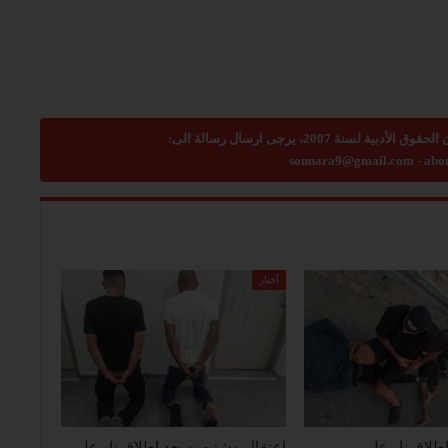
sonnara9@gmail.com
-
abo
أخبار
طلاق نار على
اعتقال مشتبهين بعد إطلاق نار على