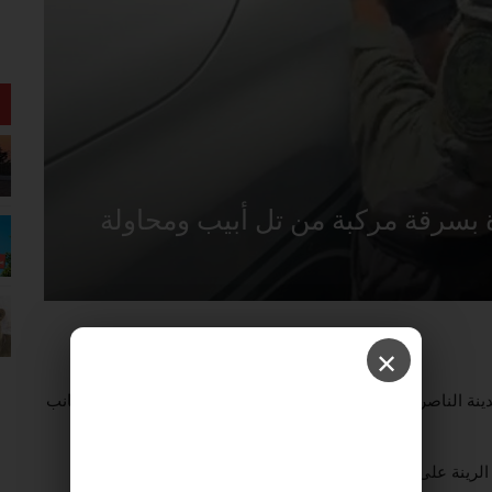
 بسرقة مركبة من تل أبيب ومحاولة
✕
مة لائحة اتهام ضد شاب (21 عامًا) من مدينة الناصرة، تنسب إليه سرقة مركبة من مدينة تل أبيب، إلى جانب
لرينة على يد مقاتلي الحرس الوطني في لواء الشمال، بعد