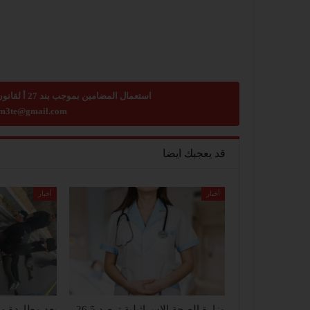
استعمال المضامين بموجب بند 27 أ لقانون الحقوق الأدبية لسنة 2007، يرجى ارسال رسالة الى:
m3te@gmail.com
قد يعجبك ايضا
أخبار
أخبار
وزارة الصحة الإسرائيلية ترصد 26.5
بعد مطاردة وإ