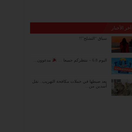
آخر الأخبار
سباق “التشلح”!!
اليوم 6.8 – ننتظركم جميعا …
مدعوون…
بعد ضبطها في حملات مكافحة التهريب.. نقل
أسدين من…