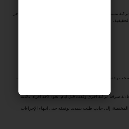
بة مستخدمًا بطاقة الهوية الخاصة به، والتي كانت موجودة داخل
لحقيقية.
سحب رخصة قيادته بقرار قضائي سابق، الأمر الذي يشكل مخالفة
دثة سرقة مركبة أخرى وقعت قبل أيام، تعود لأحد أفراد عائلته.
المختصة، إلى جانب طلب بتمديد توقيفه حتى انتهاء الإجراءات