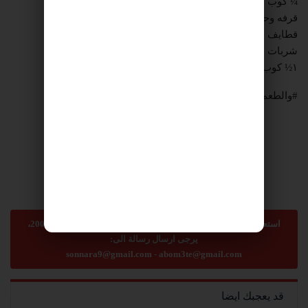
¼ كوب جبنه كريمي
قرفه وحبهان مطحون
قطايف حجم وسط
شربات :
١½ كوب سكر + ١½ كوب مياه +عصرة ليمونه
#والطعم_حدوته #تعالو١_نهبد_في_ال١٠١
استعمال المضامين بموجب بند 27 أ لقانون الحقوق الأدبية لسنة 2007،
يرجى ارسال رسالة الى:
sonnara9@gmail.com
-
abom3te@gmail.com
قد يعجبك ايضا