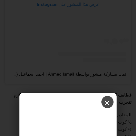
عرض هذا المنشور على Instagram
تمت مشاركة منشور بواسطة ‏‎Ahmed Ismail | احمد اسماعيل‎‏ (@‏‎ahmeds.zone‎‏)
قطايف كريسبي بكريمة التمر والفستق – من الحاجات اللي لازم
✕
تتجرب
المقادير :
½ كوب تمر
¼ كوب لبن (حليب)