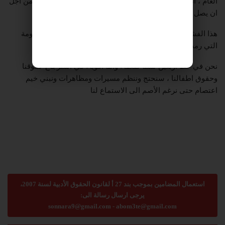
العام ، انها المأساة التي تجبر طفلا خوض مسيرة كيلومترات من اجل
ان يصل الى مقعد الدراسة .
هذا الفشل على عاتق وزارة التربية والتعليم وعلى عاتق الحكومة
التي رمت هؤلاء الى مصير مجهول .
نحن في خط اربعين لسنا ضعفاء واننا اقوياء في استرجاع حقوقنا
وحقوق اطفالنا ، سنحتج وننظم مسيرات ومظاهرات ونبني خيم
اعتصام حتى نرغم الأصم الى الاستماع لنا
استعمال المضامين بموجب بند 27 أ لقانون الحقوق الأدبية لسنة 2007،
يرجى ارسال رسالة الى:
sonnara9@gmail.com
-
abom3te@gmail.com