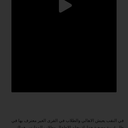
في النقب يعيش الاهالي والطلاب في القرى الغير معترف بها في
ظل غريبة وصعبة جدا, اذ يحلم الاطفال وطلاب المدارس هماك