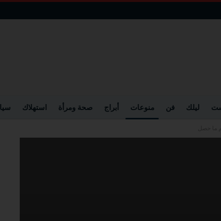
ست
ليلك
فن
منوعات
أبراج
صحة ومرأة
استهلاك
سيا
 ما حصل