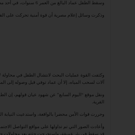
وسقط الطفل عماد البالغ من العمر 6 سنوات، في أحد مصارف الصرف الصحي بقرية كفور الغاب بدمياط، شمالي مصر.
وذكرت وسائل إعلام مصرية أن قوة أمنية تحركت على الفور ب
وكثفت القوة عمليات البحث لانتشال الطفل في محاولة لإ
آلات لسحب المياه، إلا أن عماد توفي قبل وصوله إلى ا
ونقل موقع “اليوم السابع” عن شهود عيان قولهم، إن ال
القرية.
وحررت قوات الأمن محضرا بالواقعة، واستدعيت النيابة الع
وأعادت الصور التي تم تداولها على مواقع التواصل الاجت
قد سقط في بئر عميقة، واستخرجت جثته بعد محاولات حثي