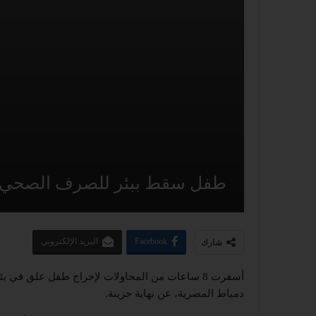
طفل سقط ببئر للصرف الصحي…
Facebook
البريد الإلكتروني
شارك
أسفرت 8 ساعات من المحاولات لإخراج طفل علق في
دمياط المصرية، عن نهاية حزينة.