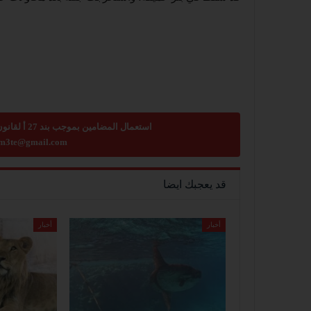
استعمال المضامين بموجب بند 27 أ لقانون الحقوق الأدبية لسنة 2007، يرجى ارسال رسالة الى:
m3te@gmail.com
قد يعجبك ايضا
أخبار
أخبار