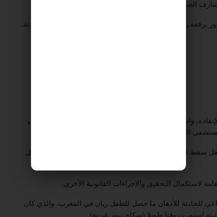
رفقة رجال الحماية المدنية والإسعاف، بعد تلقيها بلاغا بالحادثة.
نقاذه، واستخدمت معدات ثقيلة للحفر في الموقع، بالإضافة إلى
لمستشفى القريب من موقع الحادث.
طفل سقط في بئر الصرف الصحي أثناء مروره بأحد الطرقات داخل
امة لاستكمال التحقيق والإجراءات القانونية الأخرى.
ماعي للحادثة للأذهان ما حصل للطفل ريان في المغرب، والذي كان
ثة استمرت وقتا طويلا.(سكاي نيوز عربية)