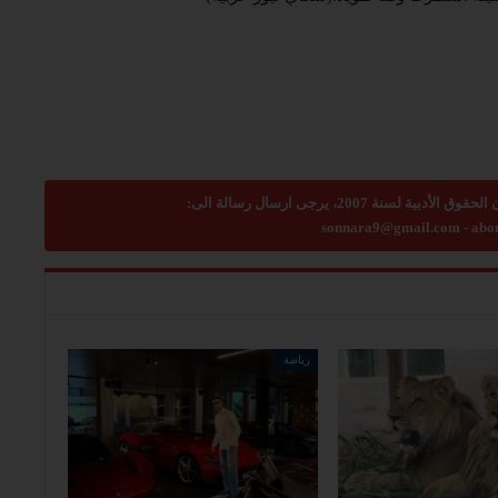
sonnara9@gmail.com
-
abo
رياضة