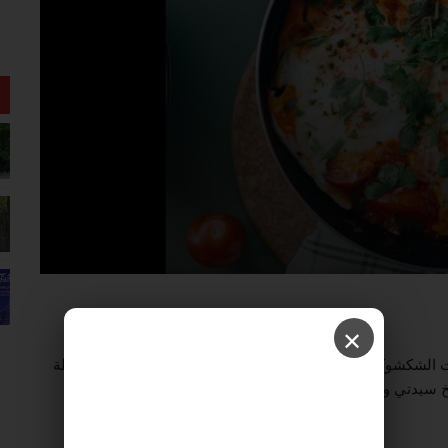
✕
شكشوكة المضاف لها جبن الشيدر الغني واللذيذ، وصفة سهلة
 سيدتي وقدميها ساخنة مع الخبز الطازج