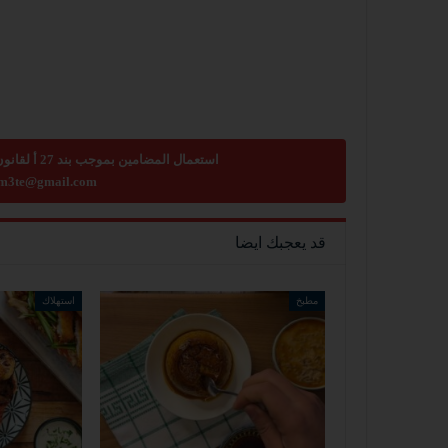
استعمال المضامين بموجب بند 27 أ لقانون الحقوق الأدبية لسنة 2007، يرجى ارسال رسالة الى:
m3te@gmail.com
قد يعجبك ايضا
مطبخ
استهلاك