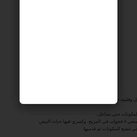
 وقلبيه حتى يذبل.
مكونات حتى تتداخل.
ت البيض.
تى تنضج المكونات ثم قدميها.