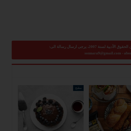
sonnara9@gmail.com
-
abo
مطبخ