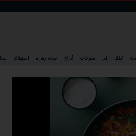
ست
ليلك
فن
منوعات
أبراج
صحة ومرأة
استهلاك
سيا