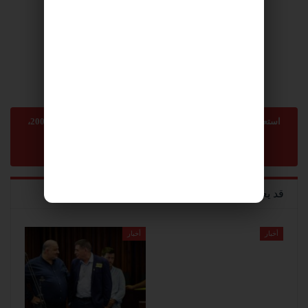
استعمال المضامين بموجب بند 27 أ لقانون الحقوق الأدبية لسنة 2007،
يرجى ارسال رسالة الى:
sonnara9@gmail.com
-
abom3te@gmail.com
قد يعجبك ايضا
أخبار
أخبار