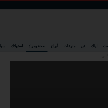
ست
ليلك
فن
منوعات
أبراج
صحة ومرأة
استهلاك
سيا
أبيض