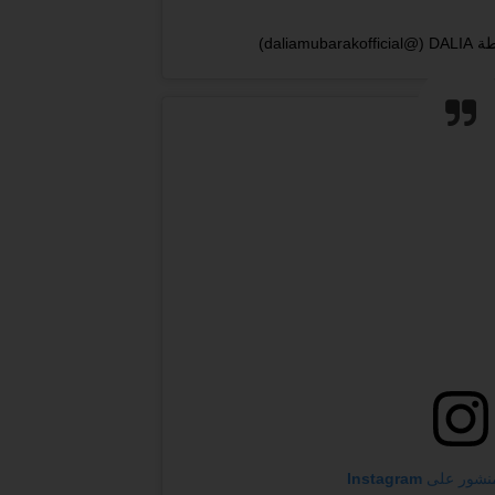
‎dali‏)
على Instagram