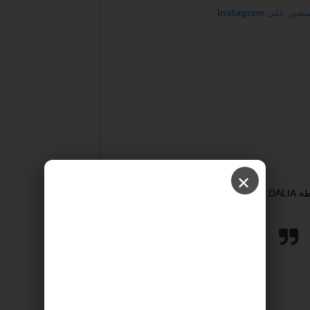
على Instagram
✕
‎dali‏)