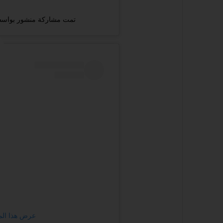
تمت مشاركة منشور بواسطة ‏‎DALIA‎‏ (@‏amubarakofficial‎
عرض هذا المنشور 