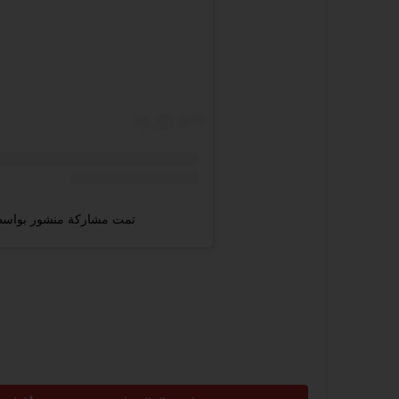
تمت مشاركة منشور بواسطة ‏‎DALIA‎‏ (@‏amubarakofficial‎