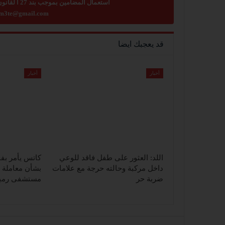
استعمال المضامين بموجب بند 27 أ لقانون الحقوق الأدبية لسنة 2007، يرجى ارسال رسالة الى:
m3te@gmail.com
قد يعجبك ايضا
أخبار
أخبار
اللد: العثور على طفل فاقد للوعي
كاتس يأمر بف
داخل مركبة وحالته حرجة مع علامات
بشأن معاملة 
ضربة حر
مستشفى رمبا