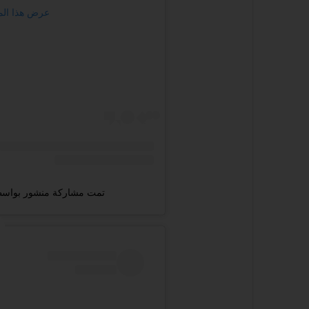
عرض هذا المنشور 
تمت مشاركة منشور بواسطة ‏‎DALIA‎‏ (@‏amubarakofficial‎