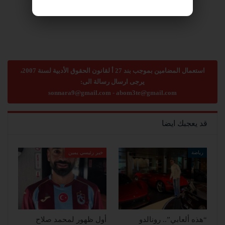
استعمال المضامين بموجب بند 27 أ لقانون الحقوق الأدبية لسنة 2007،
يرجى ارسال رسالة الى:
sonnara9@gmail.com
-
abom3te@gmail.com
قد يعجبك ايضا
رياضة
خبر رئيسي يمين
“هذه ألعابي”.. رونالدو
أول ظهور لمحمد صلاح