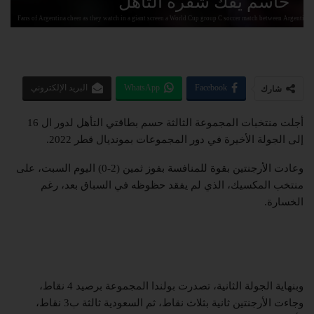
حاسم يفك شفرة التأهل
Fans of Argentina cheer as they watch in a giant screen a World Cup group C soccer match between Argentina 
Facebook
WhatsApp
البريد الإلكتروني
شارك
أجلت منتخبات المجموعة الثالثة حسم بطاقتي التأهل لدور ال 16
إلى الجولة الأخيرة في دور المجموعات بمونديال قطر 2022.
وعادت الأرجنتين بقوة للمنافسة بفوز ثمين (2-0) اليوم السبت، على
منتخب المكسيك، الذي لم يفقد حظوظه في السباق بعد، رغم
الخسارة.
وبنهاية الجولة الثانية، تصدرت بولندا المجموعة برصيد 4 نقاط،
وجاءت الأرجنتين ثانية بثلاث نقاط، ثم السعودية ثالثة ب3 نقاط،