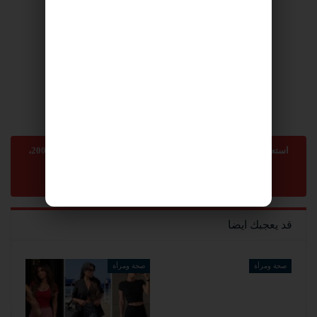
استعمال المضامين بموجب بند 27 أ لقانون الحقوق الأدبية لسنة 2007،
يرجى ارسال رسالة الى:
sonnara9@gmail.com
-
abom3te@gmail.com
قد يعجبك ايضا
صحة ومرأة
صحة ومرأة