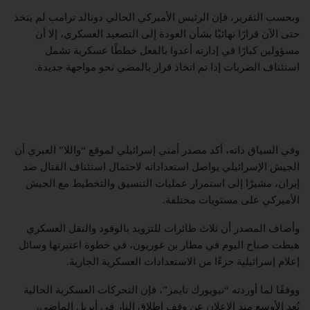
وبحسب التقرير، فإن الرئيس الأميركي الحالي دونالد ترامب لم يتخذ
حتى الآن قرارًا نهائيًا بشأن العودة إلى التصعيد العسكري، إلا أن
مسؤولين كبارًا في إدارته أعدوا بالفعل خططًا عسكرية تشمل
استئناف الضربات إذا تم اتخاذ قرار بالمضي نحو مواجهة جديدة.
وفي السياق ذاته، أكد مصدر أمني إسرائيلي لموقع “واللا” العبري أن
الجيش الإسرائيلي يواصل استعداداته لاحتمال استئناف القتال ضد
إيران، مشيرًا إلى استمرار عمليات التنسيق والتخطيط مع الجيش
الأميركي على مستويات مختلفة.
وأضاف المصدر أن ثلاث طائرات للتزويد بالوقود والنقل العسكري
هبطت صباح اليوم في مطار بن غوريون، في خطوة اعتبرتها وسائل
إعلام إسرائيلية جزءًا من الاستعدادات العسكرية الجارية.
ووفقًا لما أوردته “نيويورك تايمز”، فإن التحركات العسكرية الحالية
تُعد الأوسع منذ الإعلان عن وقف إطلاق النار في أبريل الماضي،