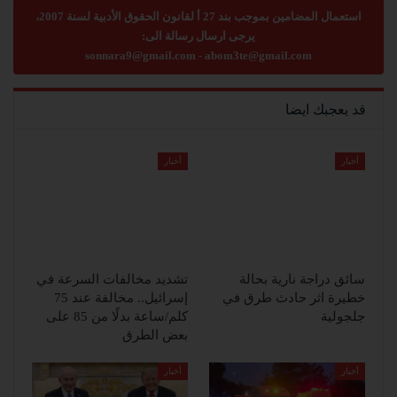
استعمال المضامين بموجب بند 27 أ لقانون الحقوق الأدبية لسنة 2007،
يرجى ارسال رسالة الى:
sonnara9@gmail.com
-
abom3te@gmail.com
قد يعجبك ايضا
أخبار
أخبار
سائق دراجة نارية بحالة
تشديد مخالفات السرعة في
خطيرة اثر حادث طرق في
إسرائيل.. مخالفة عند 75
جلجولية
كلم/ساعة بدلًا من 85 على
بعض الطرق
أخبار
أخبار