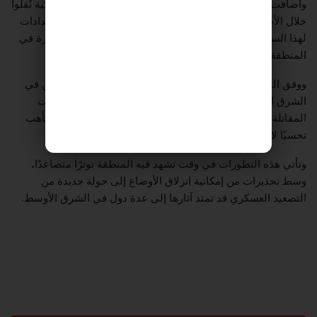
وأضافت الصحيفة أن مئات من عناصر القوات الخاصة الأميركية نُقلوا
خلال الأشهر الأخيرة إلى منطقة الشرق الأوسط ضمن الاستعدادات
لهذا السيناريو، بالتزامن مع استمرار انتشار قوات أميركية كبيرة في
المنطقة.
ووفق التقرير، لا يزال أكثر من 50 ألف جندي أميركي منتشرين في
الشرق الأوسط، إلى جانب حاملتي طائرات وعشرات الطائرات
المقاتلة ومدمرات تابعة للبحرية الأميركية، وجميعها في حالة تأهب
تحسبًا لاحتمال استئناف المواجهة العسكرية مع إيران.
وتأتي هذه التطورات في وقت تشهد فيه المنطقة توترًا متصاعدًا،
وسط تحذيرات من إمكانية انزلاق الأوضاع إلى جولة جديدة من
التصعيد العسكري قد تمتد آثارها إلى عدة دول في الشرق الأوسط.