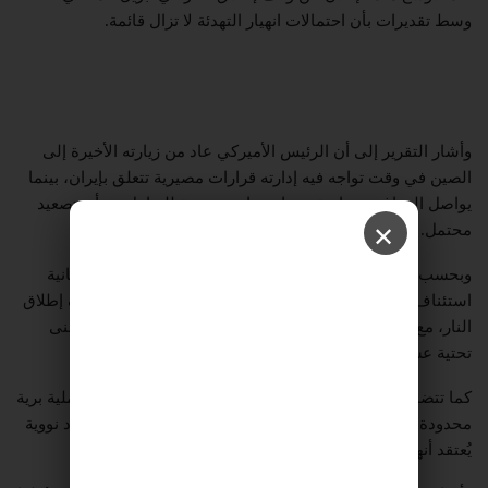
وسط تقديرات بأن احتمالات انهيار التهدئة لا تزال قائمة.
وأشار التقرير إلى أن الرئيس الأميركي عاد من زيارته الأخيرة إلى
الصين في وقت تواجه فيه إدارته قرارات مصيرية تتعلق بإيران، بينما
يواصل البنتاغون دراسة سيناريوهات متعددة للتعامل مع أي تصعيد
محتمل.
✕
وبحسب المصادر ذاتها، فإن وزارة الدفاع الأميركية تدرس إمكانية
استئناف العمليات العسكرية التي توقفت مع بدء سريان وقف إطلاق
النار، مع بحث خيارات تشمل تنفيذ ضربات أوسع ضد مواقع وبنى
تحتية عسكرية داخل إيران.
كما تتضمن الخطط المطروحة، وفق التقرير، احتمال تنفيذ عملية برية
محدودة بواسطة قوات أميركية خاصة بهدف الوصول إلى مواد نووية
يُعتقد أنها موجودة داخل منشأة أصفهان الإيرانية.