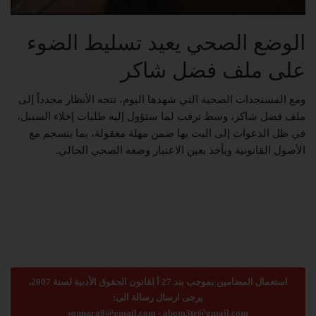
الوضع الصحي يعيد تسليط الضوء
على ملف فضل شاكر
ومع المستجدات الصحية التي شهدها اليوم، تتجه الأنظار مجدداً إلى
ملف فضل شاكر، وسط ترقب لما ستؤول إليه طلبات إخلاء السبيل،
في ظل الدعوات إلى البت بها ضمن مهلة معقولة، بما ينسجم مع
الأصول القانونية ويأخذ بعين الاعتبار وضعه الصحي الحالي.
استعمال المضامين بموجب بند 27 أ لقانون الحقوق الأدبية لسنة 2007،
يرجى ارسال رسالة الى:
sonnara9@gmail.com
-
abom3te@gmail.com