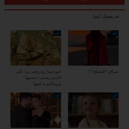
قد يعجبك ايضا
فن
فن
سباق “التشلح”!!
جورجينا رودريغيز ترد على
التنمر بسبب جسمها..
ورونالدو يدعمها
فن
فن