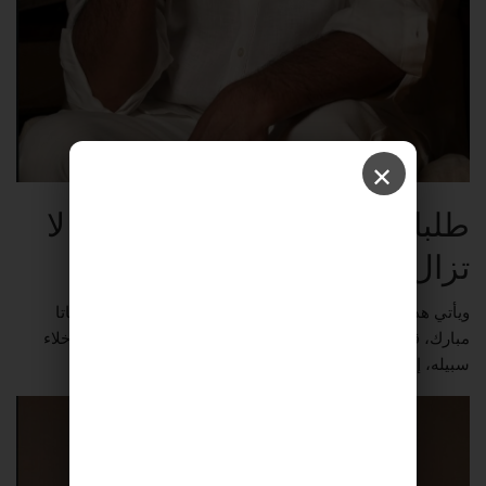
✕
طلبات إخلاء سبيل فضل شاكر لا
تزال قيد الانتظار
ويأتي هذا التطور في وقت كانت فيه وكيلة فضل، المحامية أماتا
مبارك، قد تقدمت منذ 9 حزيران/يونيو 2026 بعدد من طلبات إخلاء
سبيله، إلا أنه لم يصدر حتى الآن أي قرار بشأنها.