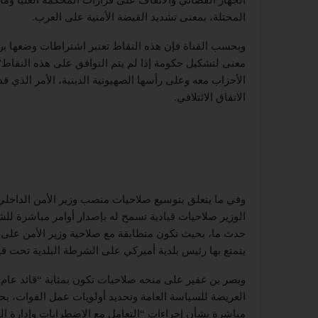
المحتلة، بمعنى تشديد القبضة الأمنية على العرب.
وبحسب القناة فإن هذه النقاط تعتبر اشتراطات وضعها بن غ
معنى لتشكيل حكومة إذا لم يتم التوافق على هذه النقاط”.
الأحزاب معه وعلى رأسها الصهيونية الدينية، الأمر الذي 
الاتفاق الائتلافي.
وفي ما يتعلق بتوسيع صلاحيات منصب وزير الأمن الداخل
الوزير صلاحيات قيادية تسمح له بإصدار أوامر مباشرة للش
حدث ما، بحيث تكون متطابقة مع صلاحية وزير الأمن على ا
يتمتع بها رئيس بلدية أميركي على الشرطة البلدية تحت قيا
ويصر بن غفير على منحه صلاحيات تكون بمثابة “قائد عام
العريضة للسياسة العامة وتحديد أولويات عمل القوات، بح
مباشرة بشأن إجراءات “التعامل مع الاضطرابات وإدارة الت