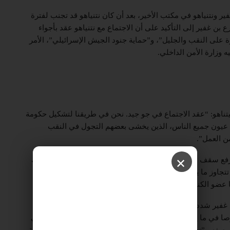
ر ونتنياهو في مكتب الأخير، بعد أن كان نتنياهو قد تجنب لفترة
ع بن غفير إلى التأكيد على أن الاجتماع مع نتنياهو عقد بأجواء
ة على النقب والجليل”، و”حماية جنود الجيش الإسرائيلي”، الأمر
ه وزارة الأمن الداخلي.
ناهو: “عقد الاجتماع في جو جيد. نحن في طريقنا لتشكيل حكومة
في عيون جميع الناس، الذين يخشى بعضهم التجول في النقب
من العمل”.
 رفع سقف مطالبه للانضمام لحكومة نتنياهو المقبلة، بما في ذلك
✕
جاوز ما يمنحه القانون الإسرائيلي حاليا للوزير الذي يتولى
اها عضو الكنيست عن حزبه، يتسحاق فاسرلاوف.
ت القناة 13 الإسرائيلية بأن بن غفير شدد على ضرورة التوقيع على تفاهمات حول القضايا
في ما يتعلق بالتغييرات التي يعتزم تيار الصهيونية إحداثها في
ا يصفه بـ”تعزيز السيطرة” في الجليل والنقب ومستوطنات الضفة