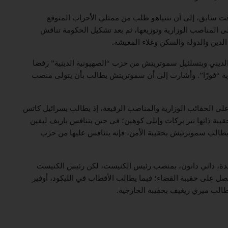
ة (“كان 11”) قد أشارت في وقت سابق، إلى أن نتنياهو طلب من ممثلي الأحزاب المتوقع
إلى المناصب الوزارية وتوزيعها، ثم بعد تشكيل الحكومة تناقش
لدين والدولة والسكن وغلاء المعيشة.
ديني وبتسلئيل سموتريتش من حزب “الصهيونية الدينية” رفضا
ورية “فورًا”. وأشارت إلى أن سموتريتش يطالب بأن يتولى منصب
على الحقائب الوزارية والمناصب الرفيعة، إذ يطالب يسرائيل كاتس
قيبة ذاتها نير بركات وإيلي كوهين؛ في حين يتنافس ياريف ليفين
 يطالب سموترتيش بحقيبة الأمن، فإنه يتنافس عليها من حزب
حدة، داني دانون، بمنصب رئيس الكنيست، لكن رئيس الكنيست
حصل على حقيبة القضاء؛ فيما يطالب الأقطاب في الليكود، أوفير
تطالب ميري ريغيف بحقيبة الخارجية.