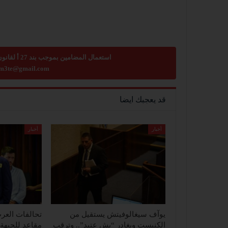
استعمال المضامين بموجب بند 27 أ لقانون الحقوق الأدبية لسنة 2007، يرجى ارسال رسالة الى:
m3te@gmail.com
قد يعجبك ايضا
أخبار
أخبار
يوآف سيغالوفيتش يستقيل من
الكنيست ويغادر “يش عتيد”.. وترقب