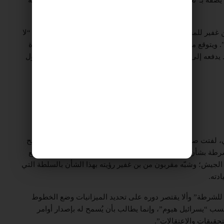
فير للمشاركة في حكومة نتنياهو المقبلة، إذ يرى بن غفير أنه “لا
 ويتوقع مراقبون أن يواجه نتنياهو صعوبات في تلبية رغبات قادة
قد يدفعه إلى إجراء مناورات مختلفة قبل التوصل إلى تفاهمات حول
ي، لفتت صحيفة “يسرائيل هيوم” إلى أن بن غفير يرى ضرورة منح
رطة بشأن تنفيذ اعتقالات أو نشر قوات أو التعامل بطريقة ما مع
لجيش؛ وشبّه مقربون من بن غفير رؤيته بهذا الشأن بالسلطة التي
دته.
 للشرطة” وألا يقتصر دوره على تحديد الميزانيات وضع الخطوط
سب “يسرائيل هيوم”، وإنما يطالب بأن يُسمح له بإصدار أوامر
حقيقات والاعتقالات”.