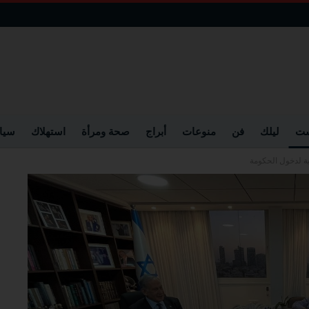
ست
ليلك
فن
منوعات
أبراج
صحة ومرأة
استهلاك
سيا
ية لدخول الحكومة