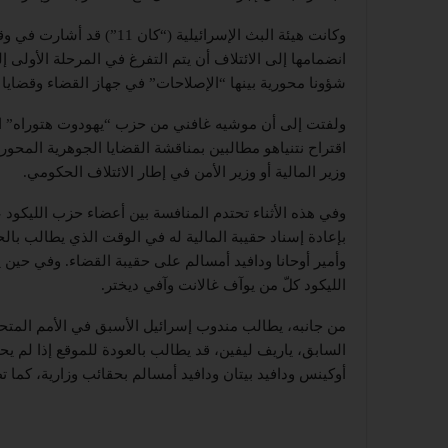
وكانت هيئة البث الإسرائيلي
انضمامها إلى الائتلاف أن يتم التفرغ في المرحلة الأولى 
شؤونا محورية بينها “الإصلاحات” في جهاز القضاء وقضايا ا
ولفتت إلى أن موشيه غافني من حزب “يهودوت هتوراه” ال
اقتراح نتنياهو مطالبين بمناقشة القضايا الجوهرية المح
وزير المالية أو وزير الأمن في إطار الائتلاف الحكومي.
وفي هذه الأثناء تحتدم المنافسة بين أعضاء حزب الليكود 
بإعادة إسناد حقيبة المالية له في الوقت الذي يطالب بالح
وأمير أوحانا ودافيد أمسالم على حقيبة القضاء. وفي حين
الليكود كلّ من يوآف غالانت وآفي ديختر.
من جانبه، يطالب مندوب إسرائيل الأسبق في الأمم المت
السابق، ياريف ليفين، قد يطالب بالعودة للموقع إذا لم ي
أوكينس ودافيد بيتان ودافيد أمسالم بحقائب وزارية، كما 