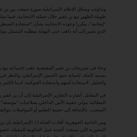
وتداولت وسائل الإعلام الإسرائيلية صورة جمعت بين بن غفي
طويلة الظهور مع بن غفير خلال حملته الانتخابية، فيما سار
“إيجابية”، مكررا وعوده الانتخابية بشأن “استعادة السيطر
الذي يشير إلى أنه ذاهب حتى النهاية بمطلبه المتمثل بتولي
وجاء في تصريحات بن غفير المقتضبة عقب اجتماعه مع نيت
يمينية كاملة، لحماية جنود الجيش الإسرائيلي، والنظر 
والجليل، لاستعادة أمنهم واستعادة الحوكمة. لدينا الكثير 
في المقابل، أشارت التقارير الإسرائيلية إلى أن بن غفير
المطالبة بتولي حقيبة الأمن الداخلي بصلاحيات “موسعة” تت
المنصب، بالإضافة إلى حقيبة التعليم أو المواصلات يتول
ومن الناحية الجوهرية، أفاد
المحورية التي ستحدد أجندة عمل الحكومة المقبلة، خصوصا 
الجهاز القضائي والاتفاف على قرارات المحكمة العليا وم