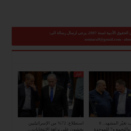
sonnara9@gmail.com
-
abo
أخبار
تحالفات العرب تغيّر المشهد.. 8
استطلاع: 72% من الإسرائيليين
مقاعد للجبهة والتجمع و7 للموحدة
يخشون على نزاهة الانتخابات…