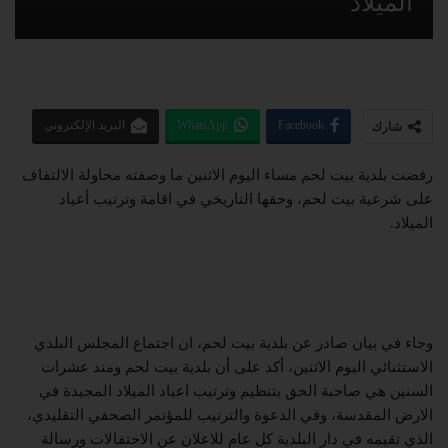
الميلاد
Facebook
WhatsApp
البريد الإلكتروني
شارك
رفضت بلدية بيت لحم مساء اليوم الاثنين ما وصفته محاولة الالتفاف
على شرعية بيت لحم، وحقها التاريخي في اقامة وترتيب أعياد
الميلاد.
وجاء في بيان صادر عن بلدية بيت لحم، ان اجتماع المجلس البلدي
الاستثنائي اليوم الاثنين، أكد على أن بلدية بيت لحم ومنذ عشرات
السنين هي صاحبة الحق بتنظيم وترتيب اعياد الميلاد المجيدة في
الارض المقدسة، وفي الدعوة والترتيب للمؤتمر الصحفي التقليدي،
الذي تقيمه في دار البلدية كل عام للاعلان عن الاحتفالات ورسالة