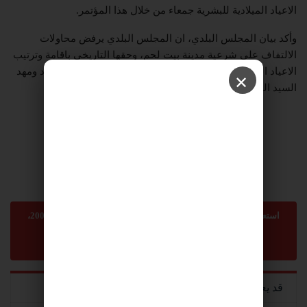
الاعياد الميلادية للبشرية جمعاء من خلال هذا المؤتمر.
وأكد بيان المجلس البلدي، ان المجلس البلدي يرفض محاولات
الالتفاف على شرعية مدينة بيت لحم، وحقها التاريخي باقامة وترتيب
الاعياد الميلادية، بحكم موقعها ومكانتها ودورها كعاصمة الميلاد ومهد
✕
السيد المسيح.
استعمال المضامين بموجب بند 27 أ لقانون الحقوق الأدبية لسنة 2007،
يرجى ارسال رسالة الى:
sonnara9@gmail.com
-
abom3te@gmail.com
قد يعجبك ايضا