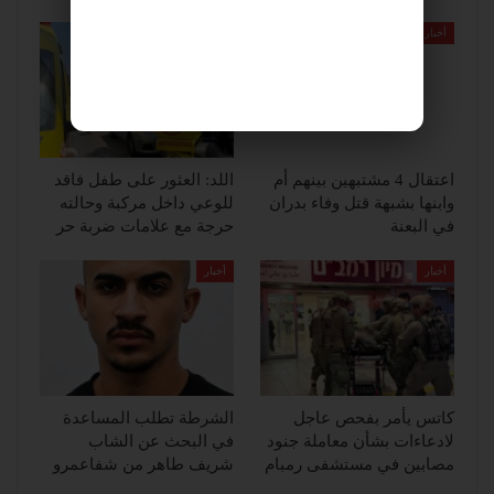
أخبار
أخبار
اعتقال 4 مشتبهين بينهم أم
اللد: العثور على طفل فاقد
وابنها بشبهة قتل وفاء بدران
للوعي داخل مركبة وحالته
في البعنة
حرجة مع علامات ضربة حر
أخبار
أخبار
كاتس يأمر بفحص عاجل
الشرطة تطلب المساعدة
لادعاءات بشأن معاملة جنود
في البحث عن الشاب
مصابين في مستشفى رمبام
شريف طاهر من شفاعمرو