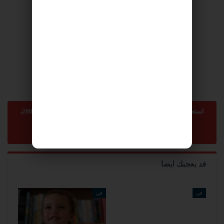
استعمال المضامين بموجب بند 27 أ لقانون الحقوق الأدبية لسنة 2007،
يرجى ارسال رسالة الى:
sonnara9@gmail.com
-
abom3te@gmail.com
قد يعجبك ايضا
فن
فن