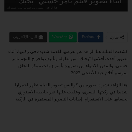
أثناء تصوير فيلم تامر حسني “بحبك”
هنا الزاهد - الصورة من حسابها على انستغرام
Facebook
WhatsApp
البريد الإلكتروني
شارك
كشفت الفنانة هنا الزاهد عن تعرضها لكدمة شديدة في ركبتها، أثناء
تصوير أحدث أفلامها “بحبك” من بطولة وتأليف وإخراج النجم تامر
حسني، والمقرر الانتهاء من تصويره بأسرع وقت ممكن للحاق
بموسم أفلام عيد الأضحى 2022.
هنا الزاهد نشرت صورة من كواليس تصوير الفيلم تظهر احمرارا
شديدا في ركبتها اليسرى، وعلقت عليها عبر خاصية الاستوري
بحسابها على الانستغرام: إصابات التصوير المستمرة في الركبة.