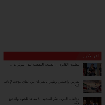
آخر الأخبار
بنطلون الكابري… الصيحة المفضلة لدى المؤثرات…
تقارير: واشنطن وطهران تقتربان من اتفاق مؤقت لإعادة
فتح…
تحالفات العرب تغيّر المشهد.. 8 مقاعد للجبهة والتجمع
و7…