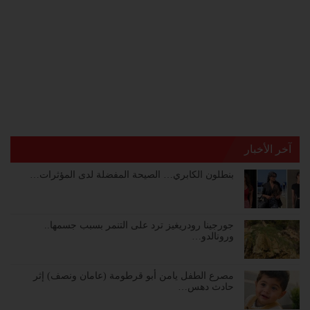
آخر الأخبار
بنطلون الكابري… الصيحة المفضلة لدى المؤثرات…
جورجينا رودريغيز ترد على التنمر بسبب جسمها..
ورونالدو…
مصرع الطفل يامن أبو قرطومة (عامان ونصف) إثر
حادث دهس…