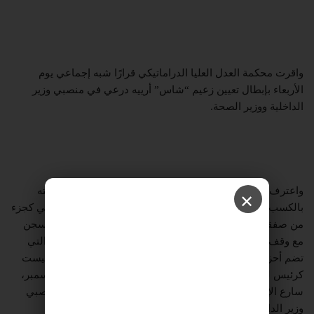
واقرت محكمة العدل العليا الدراماتيكي قرارًا شبه إجماعي يوم
الأربعاء بإبطال تعيين زعيم “شاس” أرييه درعي في منصبي وزير
الداخلية ووزير الصحة.
واعترف درعي، الذي قضى في السابق فترة في السجن لإدانته
✕
بالكسب غير المشروع، بارتكابه مخالفات ضريبية العام الماضي كجزء
من صفقة ادعاء استقال بموجبها من الكنيست وحُكم عليه بالسجن
مع وقف التنفيذ. يُعتبر درعي حليفا رئيسيا في حكومة نتنياهو التي
تضم أحزاب يمينية ويمينية متطرفة ومتشددة، ثم عاد إلى الكنيست
كرئيس لحزب شاس الذي فاز بـ 11 مقعدا في نوفمبر. في ديسمبر،
سارع الإئتلاف إلى تسريع التشريعات لتمهيد طريقه لتولي منصبي
وزير الداخلية ووزير الصحة.