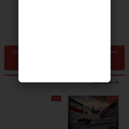
استعمال المضامين بموجب بند 27 أ لقانون الحقوق الأدبية لسنة 2007،
يرجى ارسال رسالة الى:
sonnara9@gmail.com
-
abom3te@gmail.com
قد يعجبك ايضا
أخبار
أخبار