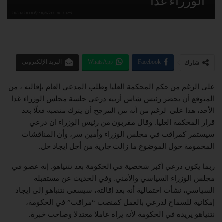
الوزراء غدًا
צילום: נועם מושקוביץ/דוברות הכנסת
Facebook
WhatsApp
البريد الإلكتروني
شارك
على الرغم من حكم المحكمة العليا وطلب المدعي العام بإقالته ، من
المتوقع أن يحضر رئيس شاس أرييه درعي جلسة مجلس الوزراء غدا
الأحد، هذا على الرغم من أنه من المرجح أن يترك منصبه فعلًا بعد
قرار المحكمة العليا. وقال مقربون من رئيس الوزراء ان درعي
سيستمر كمراقب في مجلس الوزراء وأمين سر، وأن المناقشات
المحمومة حول الموضوع ما زالت جارية من أجل إيجاد حل.
ربما يكون درعي أكبر شخصية في الحكومة بعد نتنياهو. إنه عضو في
مجلس الوزراء السياسي والأمني​. وفي الحديث عن مستقبله
السياسي، نشأت احتمالية أنه بعد إقالته، سيسعى نتنياهو إلى إيجاد
إمكانية للسماح لدرعي بالعمل كمنصب “مراقب” في الحكومة،
نتنياهو يريده في الحكومة لأنه يراه عاملا معتدلا وصاحب خبرة.