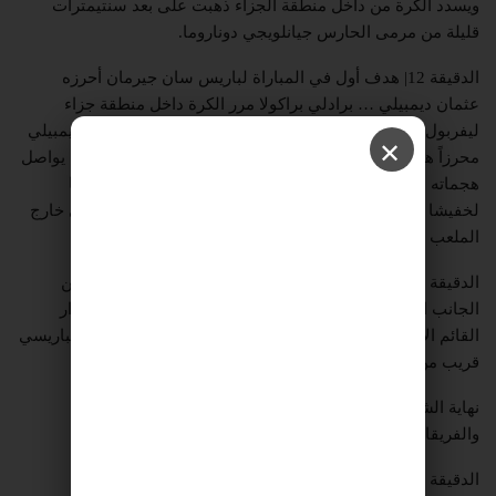
ويسدد الكرة من داخل منطقة الجزاء ذهبت على بعد سنتيمترات
قليلة من مرمى الحارس جيانلويجي دوناروما.
الدقيقة 12| هدف أول في المباراة لباريس سان جيرمان أحرزه
عثمان ديمبيلي … برادلي براكولا مرر الكرة داخل منطقة جزاء
ليفربول أخطأ مدافع الريدز كوناتي في إبعادها فانقض عليها ديمبيلي
✕
محرزاً هدف التقدم للضيوف.الدقيقة 35| باريس سان جيرمان يواصل
هجماته الخطيرة جداً ديمبيلي توغل من الجانب الأيمن وأهداها
لخفيشا كفاراتسخيليا الذي أطلق تسديدة صاروخية ذهبت إلى خارج
الملعب وسط ذهول الجميع.
الدقيقة 41 | ديمبيلي أفضل لاعبي المباراة على الإطلاق مر من
الجانب الأيمن وأطلق بيسراه تسديدة رائعة فذهبت الكرة بجوار
القائم الأيمن لمرمى أليسون بيكر حارس ليفربول “العملاق الباريسي
قريب من تسجيل هدفه الثاني”.
نهاية الشوط الأول على وقع تقدم باريس سان جيرمان (0-1)
والفريقان الآن متعادلان في مجموع المباراتين (1-1)
الدقيقة 46 | انطلاق الشوط الثاني