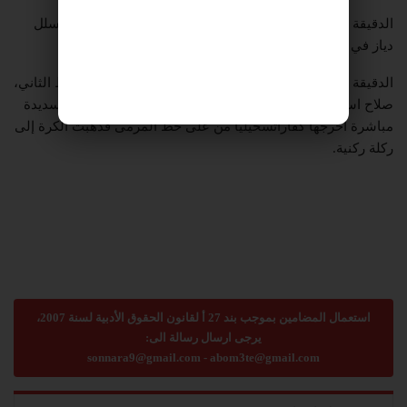
الدقيقة 53| ليفربول أحرز هدفه الأول إلا أنه تم إلغاءه بسبب تسلل
دياز في بداية الهجمة.
الدقيقة 62| ليفربول الأفضل حالياً والأخطر منذ انطلاق الشوط الثاني،
صلاح استغل كرة عرضية أرضية داخل منطقة الجزاء وأطلق تسديدة
مباشرة أخرجها كفاراتسخيليا من على خط المرمى فذهبت الكرة إلى
ركلة ركنية.
استعمال المضامين بموجب بند 27 أ لقانون الحقوق الأدبية لسنة 2007،
يرجى ارسال رسالة الى:
sonnara9@gmail.com
-
abom3te@gmail.com