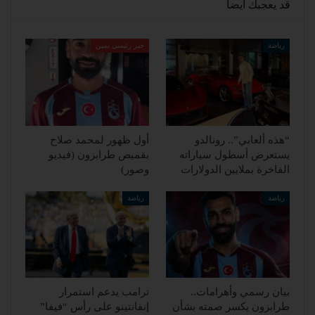
قد يعجبك ايضا
رياضة
خبر رئيسي يمين
“هذه ألعابي”.. رونالدو
أول ظهور لمحمد صلاح
يستعرض أسطول سياراته
بقميص طرابزون (فيديو
الفاخرة بملايين الدولارات
وصور)
رياضة
رياضة
بيان رسمي وأهرامات..
ترامب يدعم استمرار
طرابزون يكسر صمته بشأن
إنفانتينو على رأس “فيفا”