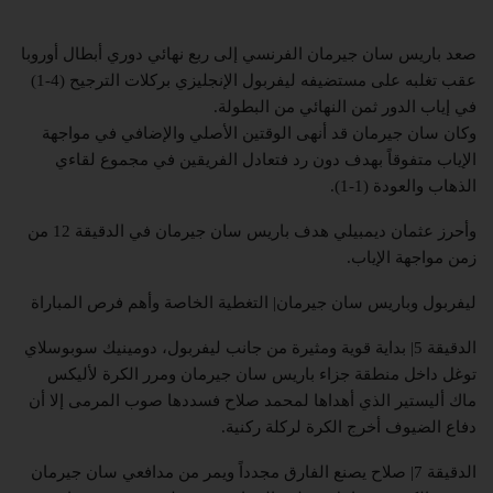
صعد باريس سان جيرمان الفرنسي إلى ربع نهائي دوري أبطال أوروبا
عقب تغلبه على مستضيفه ليفربول الإنجليزي بركلات الترجيح (4-1)
في إياب الدور ثمن النهائي من البطولة.
وكان سان جيرمان قد أنهى الوقتين الأصلي والإضافي في مواجهة
الإياب متفوقاً بهدف دون رد فتعادل الفريقين في مجموع لقاءي
الذهاب والعودة (1-1).
وأحرز عثمان ديمبيلي هدف باريس سان جيرمان في الدقيقة 12 من
زمن مواجهة الإياب.
ليفربول وباريس سان جيرمان| التغطية الخاصة وأهم فرص المباراة
الدقيقة 5| بداية قوية ومثيرة من جانب ليفربول، دومينيك سوبوسلاي
توغل داخل منطقة جزاء باريس سان جيرمان ومرر الكرة لأليكس
ماك أليستير الذي أهداها لمحمد صلاح فسددها صوب المرمى إلا أن
دفاع الضيوف أخرج الكرة لركلة ركنية.
الدقيقة 7| صلاح يصنع الفارق مجدداً ويمر من مدافعي سان جيرمان