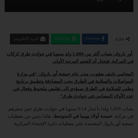
Facebook
WhatsApp
البريد الإلكتروني
شارك
أور ياروك: يصاب أكثر من 1،800 ولد سنويا في حوادث طرق كركاب
في المركبة. فتحتل أم الفحم المرتبة الأولى
المحامي يانيف يعقوب، مدير عام جمعية أور ياروك: “في وزارة
المواصلات والسلامة في الطرق يجب المصادقة وتطبيق برنامج
وطني للسلامة في الطرق سيؤدي إلى تقليص ملحوظ وفعال في
عدد الأولاد المصابين في حوادث طرق”
يصاب 1،836 ولدا بأعمار 14-0 سنويا في حوادث طرق حين سفرهم
في مركبة-
خمسة أولاد يوميا في المتوسط
، هكذا يتبين من معطيات
جمعية أور ياروك المعتمدة على معطيات دائرة الإحصاء المركزية.