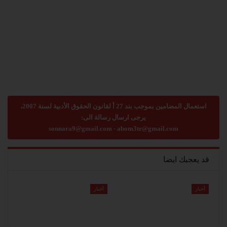
استعمال المضامين بموجب بند 27 أ لقانون الحقوق الأدبية لسنة 2007،
يرجى ارسال رسالة الى:
sonnara9@gmail.com
-
abom3te@gmail.com
قد يعجبك ايضا
أخبار
أخبار