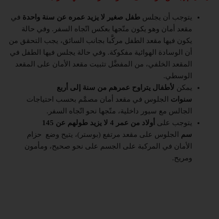
يتوجب أن يجلس
طفل صغير لا يزيد عمره عن سنة واحدة
في
مقعد أمان وهو يكون متّجها بعكس اتّجاه السفر. وفي حالة
يكون فيها مقعد الطفل مركَّبا بجانب السائق، يجب التحقق من
أن الوسادة الهوائية مفكوكة. وفي حالة يجلس فيها الطفل في
المقعد الخلفي، من المفضَّل تثبيت مقعد الأمان على المقعد
الوسطي.
يمكن
لأطفال يتراوح عمرهم من سنة إلى أربع
سنوات
الجلوس في مقعد أمان مصمَّم بحسب احتياجات
الجالس مع سيور داخلية، متّجها نحو اتّجاه السفر.
يتوجب على
أولاد من عمر 4 لا يزيد طولهم عن 145
سم
الجلوس على مقعد مرتفع (بوستر)، يتيح وضع حزام
الأمان في المركبة على الجسم على نحو صحيح، ومأمون
ومريح.