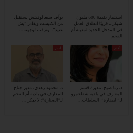
استثمار بقيمة 600 مليون
يوآف سيغالوفيتش يستقيل
شيكل.. قريبًا انطلاق العمل
من الكنيست ويغادر “يش
في المدخل الجديد لمدينة أم
عتيد”.. وترقب لوجهته…
الفحم
أخبار
أخبار
د. رنا صبح، مديرة قسم
د. محمود زهدي، مدير جناح
المعارف في بلدية شفاعمرو
المعارف في بلدية أم الفحم
لـ”الصنارة”: السلطات…
لـ”الصنارة”: لا يمكن…