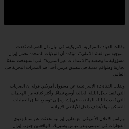
وقالت القيادة المركزية الأمريكية، في بيان، إن الضربات نُفذت
“بتوجيه من القائد الأعلى”، مؤكدة أن الولايات المتحدة تحمل إيران
مسؤولية ما وصفته بـ”الاعتداءات غير المبررة” التي استهدفت سفنًا
تجارية وطواقم مدنية في مضيق هرمز، أحد أهم الممرات البحرية في
العالم.
ونقلت القناة 12 الإسرائيلية عن مسؤول أمريكي قوله إن الضربات
التي تُنفذ خلال الليلة الحالية أوسع نطاقًا وأكثر كثافة من الهجمات
التي نُفذت الليلة الماضية، في إشارة إلى توسيع نطاق العمليات
العسكرية والأهداف داخل الأراضي الإيرانية.
وتزامن الإعلان الأمريكي مع تقارير إيرانية تحدثت عن سماع دوي
انفجارات في مدينتي بندر عباس وسيريك، الواقعتين جنوب إيران