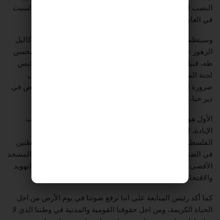
النصب التذكاري ليوم الأرض وللشهيد رأفت زهيري، في يوم السبت
في العاشرة صباحا.
وسينظم المجلس المحلي واللجنة الشعبية في كفر كنا وضع أكاليل
الزهور على النصب التذكاري وعلى ضريح شهيد يوم الأرض، محسن
طه، قبيل الانطلاق الى المسيرة المركزية في دير حنا. وكان رئيس
لجنة المتابعة محمد بركة قد اكّد في اجتماع دير حنا أمس، على
ضرورة العمل لأوسع مشاركة في المسيرة المركزية ليوم الأرض في
دير حنا، التي سترتكز سياسيا على ثلاثة عناوين مركزية.
الأول هو إطلاق صرختنا ضد القتل والتهجير والتجويع وضد حرب
الإبادة، التي ترتكبها إسرائيل بدعم أمريكا وحلفائها ضد شعبنا
الفلسطيني في قطاع غزة، وضد ممارسات الاحتلال والمستوطنين
في الضفة الغربية والقدس، وللنضال من اجل حماية القدس والمسجد
الأقصى المبارك، والمقدسات الإسلامية والمسيحية فيها من التهويد
والاقتحامات والتضييقات.
كما أكد رئيس المتابعة على اننا نرفع صوتنا في يوم الأرض من اجل
الحياة الكريمة، ومن اجل حقوقنا القومية والمدنية في وطننا الذي لا