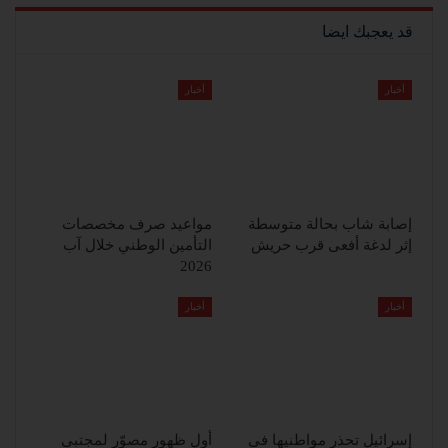
قد يعجبك ايضا
أخبار
أخبار
إصابة شاب بحالة متوسطة
مواعيد صرف مخصصات
إثر لدغة أفعى قرب حريش
التأمين الوطني خلال آب
2026
أخبار
أخبار
إسرائيل تحذر مواطنيها في
أول ظهور مصوّر لمجتبى