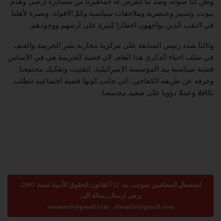
وطن لنا سواه، وضد ما تتعرض له جماهيرنا من مصادرة ارضي وهدم
بيوت، وتمييز وعنصرية وملاحقات سياسية وكمّ الافواه، ونصرة لأهلنا
في النقب الذين يواجهون اخطارا كبيرة على ارضهم ووجودهم.
وثالثا شدد رئيس المتابعة على مركزية محاربة نشر الجريمة والعنف
في صلب احياء الذكرى هذا العام، لان قضية الجريمة هي في الأساس
قضية سياسية بيد المؤسسة الإسرائيلية، لتفتيت وتفكيك مجتمعنا
وحرفه عن طريقه الكفاحي، الى جانب كونها قضية اجتماعية تتطلب
تكافلا وعملا دؤوبا على صعيد مجتمعنا.
استعمال المضامين بموجب بند 27 أ لقانون الحقوق الأدبية لسنة 2007،
يرجى ارسال رسالة الى:
sonnara9@gmail.com
-
abom3te@gmail.com