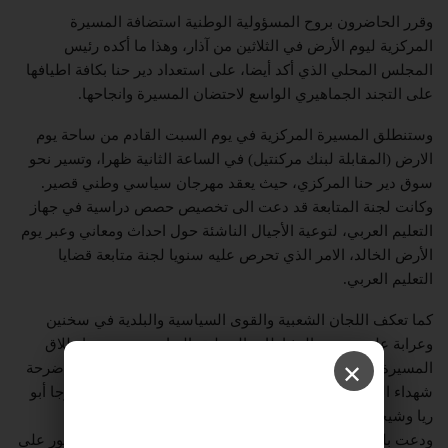
وقرر الحاضرون بروح المسؤولية الوطنية استضافة المسيرة
المركزية ليوم الأرض في الثلاثين من آذار، وهذا ما أكده رئيس
المجلس المحلي الذي أكد أيضا، على استعداد دير حنا بكافة اطيافها
على التجند الجماهيري الواسع لاحتضان المسيرة وانجاحها.
وستنطلق المسيرة المركزية في يوم السبت القادم من ساحة يوم
الارض (المقابلة لبنك مركنتيل) في الساعة الثانية ظهرا، وتسير نحو
سوق دير حنا المركزي، حيث يعقد مهرجان سياسي وطني قصير.
وكانت لجنة المتابعة قد دعت الى تخصيص حصص دراسية في جهاز
التعليم العربي، لتوعية الأجيال الناشئة حول احداث ومعاني وعبر يوم
الأرض الخالد، الامر الذي تحرص عليه سنويا لجنة متابعة قضايا
التعليم العربي.
كما تعكف اللجان الشعبية والقوى السياسية والبلدية في سخنين
وعرابة على تحضير النشاطات المحلية بالتزامن مع موعد انطلاق
المسيرة المركزية، وذلك الى جانب وضع أكاليل الزهور على اضرحة
✕
شهداء المدينتين: خديجة شواهنة وخير ياسين وخضر خلايلة ورجا أبو
ريا وشيخة أبو صالح.
ودعت بلدية الطيبة واللجنة الشعبية فيها الى وضع أكاليل الزهور على