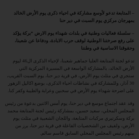
– المتابعة تدعو لأوسع مشاركة في احياء ذكرى يوم الأرض الخالد
بمهرجان مركزي يوم السبت في دير حنا
– سلسلة فعاليات وطنية في بلدات شهداء يوم الارض *بركة يؤكد
على رفع صرختنا الوطنية لوقف حرب الابادة، ودفاعا عن شعبنا،
وحقوقنا الاساسية في وطننا
تدعو لجنة المتابعة العليا جماهير شعبنا، لإحياء الذكرى ال46 ليوم
الأرض الخالد، بالمشاركة الواسعة في المسيرة المركزية التي
ستجري في مثلث يوم الأرض، في قرية دير حنا، يوم السبت القريب،
30 آذار، وللمشاركة في نشاطات احياء الذكرى، بوضع اكاليل الزهور
على اضرحة شهداء يوم الأرض في سخنين وعرابة والطيبة وكفر كنا.
وقد عقد اجتماع موسع في دير حنا، يوم أمس الاثنين بدعوة من رئيس
المجلس المحلي، سعيد حسين، بمشاركة رئيس لجنة المتابعة محمد
بركة وسكرتيري مركبات المتابعة، واللجان الشعبية في مثلث يوم
الأرض، ولفيف من الشخصيات الفاعلة في قرية دير حنا، برز من
بينهم رئيس المجلس المحلي السابق قاسم سالم.