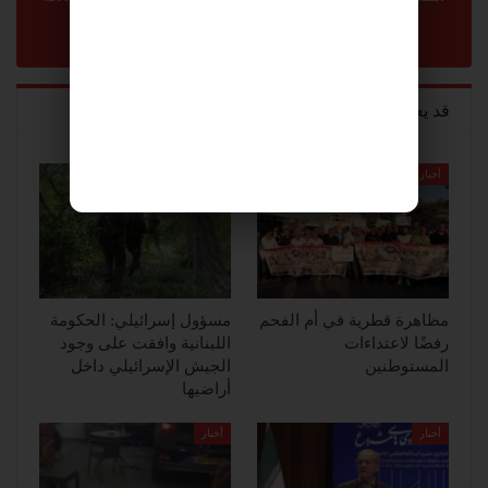
يرجى ارسال رسالة الى:
sonnara9@gmail.com
-
abom3te@gmail.com
قد يعجبك ايضا
أخبار
أخبار
مظاهرة قطرية في أم الفحم
مسؤول إسرائيلي: الحكومة
رفضًا لاعتداءات
اللبنانية وافقت على وجود
المستوطنين
الجيش الإسرائيلي داخل
أراضيها
أخبار
أخبار