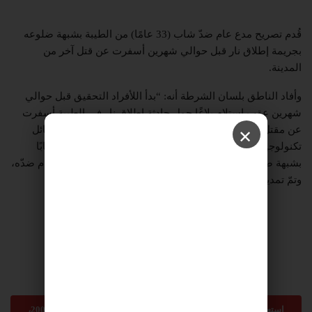
قُدم تصريح مدع عام ضدّ شاب (33 عامًا) من الطيبة بشبهة ضلوعه
بجريمة إطلاق نار قبل حوالي شهرين أسفرت عن قتل آخر من
المدينة.
وأفاد الناطق بلسان الشرطة أنه: “بدأ اللأفراد التحقيق قبل حوالي
شهرين عقب استلام بلاغًا حول حادثة إطلاق نار في الطيبة أسفرت
عن مقتل أحد السكان. وبعد التحقيق المستمر وبمساعدة وسائل
✕
تكنولوجية متطورة اعتقلت الشرطة في تاريخ 13.11.2023 شابًا
بشبهة ضلوعه بإطلاق النار، وعلى إثر ذلك قدم تصريح مدع عام ضدّه،
وتمّ تمديد اعتقاله على ذمّة التحقيق”.
استعمال المضامين بموجب بند 27 أ لقانون الحقوق الأدبية لسنة 2007،