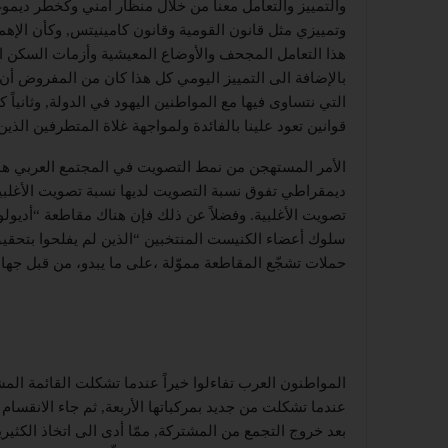
والتمييز والتعامل معنا من خلال منظار أمني وكخطر دي
وتمييزي مثل قانون القومية وقانون كامينيتس, وكأن الإهما
هذا التعامل المجحف والأوضاع المعيشية وأزمات السكن التي
بالإضافة الى التمييز اليومي كل هذا كان من المفروض أن يجع
التي نتساوى فيها مع المواطنين اليهود في الدولة, وثانياً
قوانين تعود علينا بالفائدة ولمواجهة غلاة المتطرفين الذين
الأمر المستهجن من نمط التصويت في المجتمع العربي هو أ
ديمقراطي تفوق نسبة التصويت لديها نسبة تصويت الأغلبية 
تصويت الأغلبية. وفضلاً عن ذلك فإن هناك مقاطعة “أديول
سلوك أعضاء الكنيست المنتخبين “الذين لم يفلحوا بتحقيق 
حملات تشجّع المقاطعة مموّلة ،على ما يبدو، من قبل جهات ي
المواطنون العرب تفاءلوا خيراً عندما تشكلت القائمة المش
عندما تشكلت من جديد بمركباتها الأربعة, ثم جاء الانقسا
بعد خروج التجمع من المشتركة, ممّا أدى الى اتخاذ الكثير