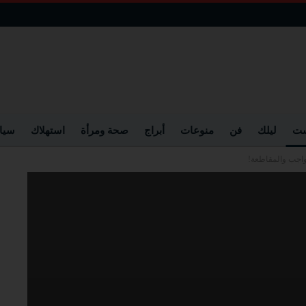
ست
ليلك
فن
منوعات
أبراج
صحة ومرأة
استهلاك
سيا
واجب والمقاطعة!