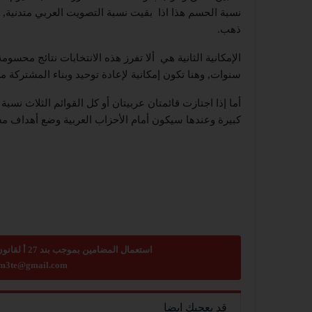
نسبة الحسم هذا اذا بقيت نسبة التصويت العربي متدنية, و
ذهب.
سنوات, وهنا تكون إمكانية لإعادة توحيد وبناء المشتركة م
أما إذا اجتازت قائمتان عربيتان أو كل القوائم الثلاث ن
كبيرة وعندها سيكون أمام الأحزاب العربية وضع أهداف مش
استعمال المضامين بموجب بند 27 أ لقانون الحقوق الأدبية لسنة 2007، يرجى ارسال رسالة الى:
m3te@gmail.com
قد يعجبك ايضا