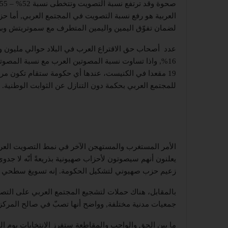
العربية هو رفع نسبة التصويت في المجتمع العربي, أما حز
لضمان تفوّق اليمين واليمين المتطرف مع سموتريتش و
19 مقعدا في الكنيست، عندها أي حكومة ستقام تكون مرتب
للمجتمع العربي بحكمة دون التنازل عن الثوابت الوطنية.
الأمر المستغرب والمستهجن الآخر في نمط التصويت العر
يعلنون أنهم سيصوتون لأحزاب صهيونية بذريعةً أنّه لا 
زعيم حزب صهيوني لتشكيل الحكومة. إنه تسويغ سطحي و
بالمقابل، هناك حملات لتشجيع المجتمع العربي على التصوي
جمعيات مدنية مختلفة, وواضح أنها تصبّ في صالح المركز 
ما بين الحق والواجب والمقاطعة ستفرز الانتخابات يوم الثل