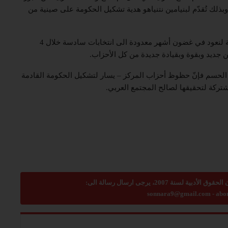
بذلك تُقدّم لبنيامين نتنياهو هدية تشكيل الحكومة على صينية من
الإمكانية الثانية هي ألا تفرز هذه الانتخابات نتائج محسومة لنعود في غضون أشهر معدودة الى انتخابات سادسة خلال 4
ن جديد وبقوة وبقيادة جديدة من كل الأحزاب.
سبة الحسم فإنّ حظوظ أحزاب المركز – يسار لتشكيل الحكومة القادمة
تركة لتحقيقها لصالح المجتمع العربي.
sonnara9@gmail.com
-
abo