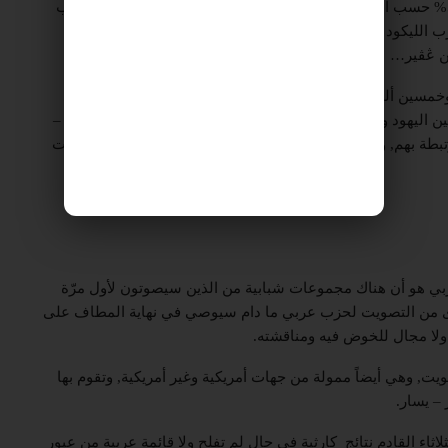
صحوة وقد ترتفع نسبة التصويت وتتخطّى نسبة 52% – 55% حسب الاستطلاعات الأخيرة. التحدي الأكبر اليوم أمام الأحزاب
ب الليكود ونتنياهو فإن إستراتيجيتهما هي تنويم الصوت العربي
بن ڠڤير…
عدد أصحاب حق الاقتراع العرب في البلاد حوالي مليون وخمسين ألفاً من أصل 6 ملايين و 750 ألفاً ونسبتهم تعادل حوالي
16%, واذا تساوت نسبة المصوتين العرب مع نسبة المصوتين اليهود وصبّت كلها في صالح الأحزاب العربية فإنها تساوي 18 –
طة بهم, وإذا أتقن هؤلاء اللعبة السياسية يمكن تحقيق الإنجازات
بي هو أن هناك مجموعات شبابية من الذين سيصوتون لأول مرّة
جدوى من التصويت لحزب عربي ما دام سيوصي في نهاية المطاف على
لا مجال للخوض فيه ومناقشته.
ت, وهي أيضاً ممولة من جهات أمريكية وغير أمريكية, وتقوم بها
– يسار.
اثاء القادم نتائج كارثية في حال لم تفلح ولا قائمة عربية من عبور