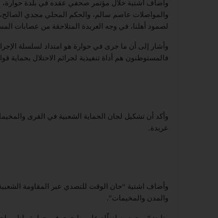
وأضاف اشتية خلال مؤتمر صحفي عقده في بلدة حوارة، بح
والمواصلات عاصم سالم، والحكم المحلي مجدي الصالح، وعد
لصمود أهلنا، في وجه العربدة المتلاحقة من عصابات المست
وأشار إلى أن ما جرى في حوارة هو امتداد لسلسلة الإجرا
فالمستوطنون هم أداة تنفيذية لجرائم الاحتلال بحماية قوات
وأكد أن تشكيل لجان الحماية الشعبية في القرى والمخيم
عربدة.
وأضاف اشتية “حان الوقت للتصدي عبر المقاومة الشعبي
والمدن والمخيمات”.
وتابع: “موجودون لنطّلع على ما جرى في حوارة ولنلبي احت