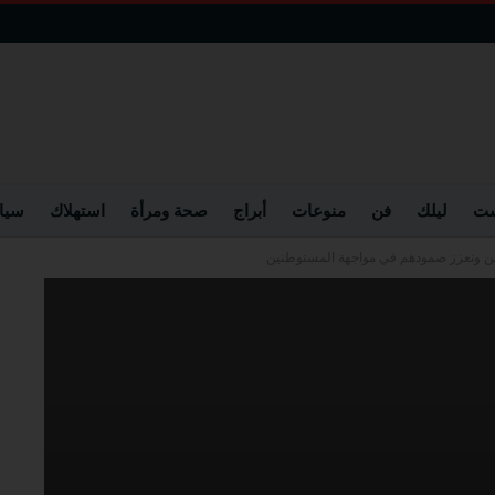
ست
ليلك
فن
منوعات
أبراج
صحة ومرأة
استهلاك
سيا
نين ونعزز صمودهم في مواجهة المستوطنين