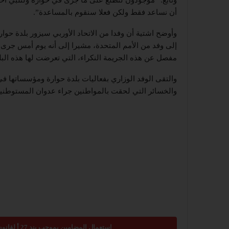
أن نساعد فقط ولكن فعلا سنقوم بالمساعدة”.
وأوضح اشتية أن وفدا من الاتحاد الأوربي سيزور بلدة حوا
إلى وفد من الأمم المتحدة، مشيرا إلى أنه يوم أمس جرى 
مفصل عن هذه الجريمة النكراء، التي تعرضت لها هذه البل
والتقى الوفد الوزاري بفعاليات بلدة حوارة ومؤسساتها في
والخسائر التي لحقت بالمواطنين جراء عدوان المستوطني
استعمال المضامين بموجب بند 27 أ لقانون الحقوق الأدبية لسنة 2007، يرجى ارسال رسالة الى: