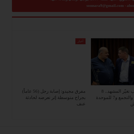
sonnara9@gmail.com
-
abo
أخبار
تحالفات العرب تغيّر المشهد.. 8
مفرق مجيدو: إصابة رجل (56 عاماً)
مقاعد للجبهة والتجمع و7 للموحدة
بجراح متوسطة إثر تعرضه لحادثة
ش
عنف