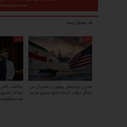
m3te@gmail.com
قد يعجبك ايضا
أخبار
أخبار
تقارير: واشنطن وطهران تقتربان من
اتفاق مؤقت لإعادة فتح مضيق هرمز
مع سيغلوفيت