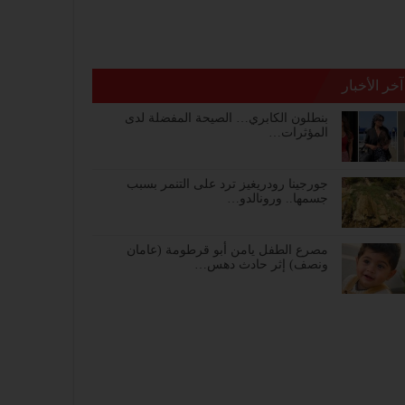
آخر الأخبار
بنطلون الكابري… الصيحة المفضلة لدى
المؤثرات…
جورجينا رودريغيز ترد على التنمر بسبب
جسمها.. ورونالدو…
مصرع الطفل يامن أبو قرطومة (عامان
ونصف) إثر حادث دهس…