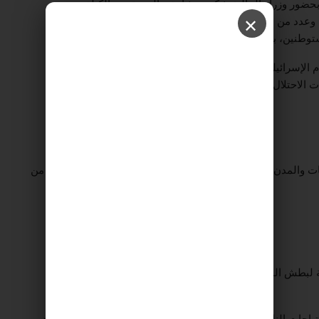
ضور وزراء المالية شكري بشارة، والصحة مي الكيلة،
د من مسؤولي الأجهزة الأمنية، “تواجدنا اليوم يأتي دعما
✕
وطنين، بحماية قوات الاحتلال”.
م الإسرائيلي في محافظات: نابلس، وجنين، والقدس، وأريحا،
 الاحتلال”.
ات والمدن، هي الرد الحقيقي على كل ما يقوم به المستوطنون من
ة لبطش المستوطنين، والضرورة ملحة للجان حماية في القرى
ياجات الناس بما نستطيع، ونحن موجودون حتى لا نقول إننا نريد