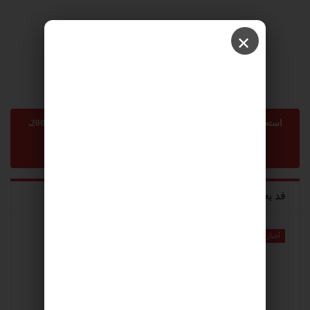
✕
استعمال المضامين بموجب بند 27 أ لقانون الحقوق الأدبية لسنة 2007،
يرجى ارسال رسالة الى:
sonnara9@gmail.com
-
abom3te@gmail.com
قد يعجبك ايضا
أخبار
أخبار