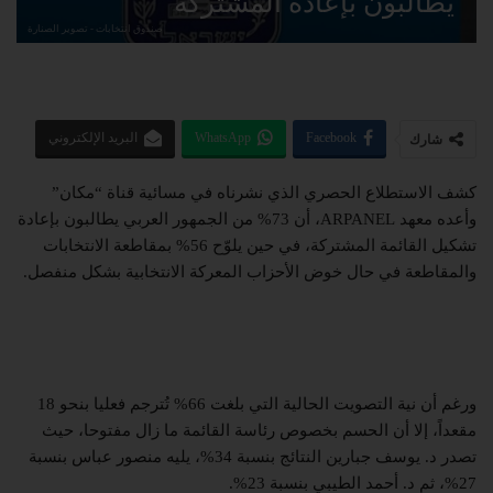
يطالبون بإعادة المشتركة
صندوق انتخابات - تصوير الصنارة
Facebook
WhatsApp
البريد الإلكتروني
شارك
كشف الاستطلاع الحصري الذي نشرناه في مسائية قناة “مكان”
وأعده معهد ARPANEL، أن 73% من الجمهور العربي يطالبون بإعادة
تشكيل القائمة المشتركة، في حين يلوّح 56% بمقاطعة الانتخابات
والمقاطعة في حال خوض الأحزاب المعركة الانتخابية بشكل منفصل.
ورغم أن نية التصويت الحالية التي بلغت 66% تُترجم فعليا بنحو 18
مقعداً، إلا أن الحسم بخصوص رئاسة القائمة ما زال مفتوحا، حيث
تصدر د. يوسف جبارين النتائج بنسبة 34%، يليه منصور عباس بنسبة
27%، ثم د. أحمد الطيبي بنسبة 23%.