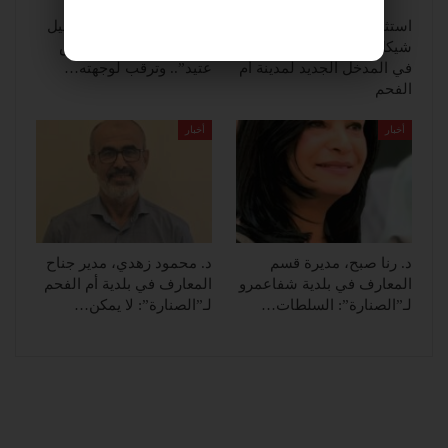
استثمار بقيمة 600 مليون
يوآف سيغالوفيتش يستقيل
شيكل.. قريبًا انطلاق العمل
من الكنيست ويغادر “يش
في المدخل الجديد لمدينة أم
عتيد”.. وترقب لوجهته…
الفحم
أخبار
أخبار
د. رنا صبح، مديرة قسم
د. محمود زهدي، مدير جناح
المعارف في بلدية شفاعمرو
المعارف في بلدية أم الفحم
لـ”الصنارة”: السلطات…
لـ”الصنارة”: لا يمكن…