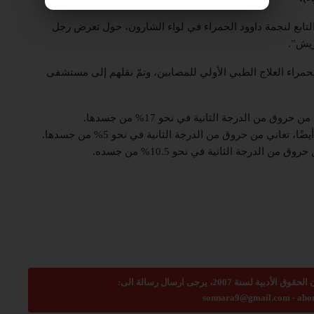
 تمام الساعة 16:16، ورد بلاغ إلى مركز الطوارئ 101 التابع لنجمة داوود الحمراء في لواء الشارون، حول تعرض رجل
ريش”.
حمراء العلاج الطبي الأولي للمصابين، وتمّ نقلهم إلى مستشفى
sonnara9@gmail.com
-
abo