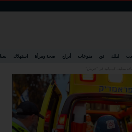
ست
ليلك
فن
منوعات
أبراج
صحة ومرأة
استهلاك
سيا
ادة تنظيف كيميائية في “حريش”