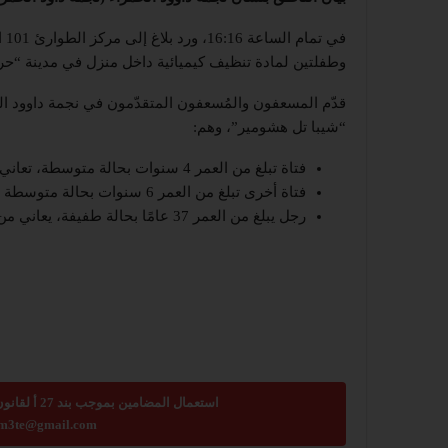
في
وطفلتين لمادة تنظيف كيميائية داخل منزل في مدينة “ح
قدّم المسعفون والمُسعفون المتقدّمون في نجمة داوود ال
“شيبا تل هشومير”، وهم:
فتاة تبلغ من العمر 4 سنوات بحالة متوسطة، تعاني من حروق من الدرجة الثانية في نحو 17% من جسدها.
فتاة أخرى تبلغ من العمر 6 سنوات بحالة متوسطة أيضًا، تعاني من حروق من الدرجة الثانية في نحو 5% من جسدها.
رجل يبلغ من العمر 37 عامًا بحالة طفيفة، يعاني من حروق من الدرجة الثانية في نحو 10.5% من جسده.
استعمال المضامين بموجب بند 27 أ لقانون الحقوق الأدبية لسنة 2007، يرجى ارسال رسالة الى:
m3te@gmail.com