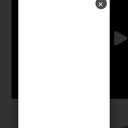
✕
ء):