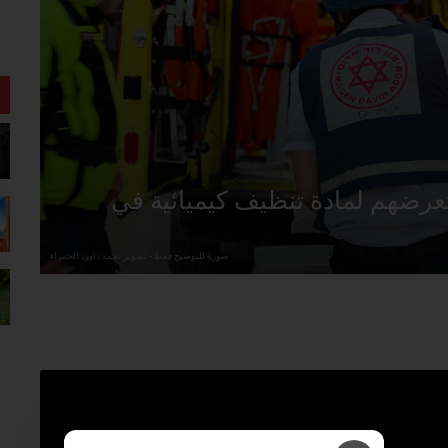
عرضهم لمادة تنظيف كيميائية في
صورة للتوضيح فقط - تصوير نجمة داوود الحمراء