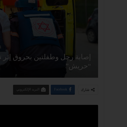
إصابة رجل وطفلتين بحروق إثر ت
“حريش”
Facebook
البريد الإلكتروني
شارك