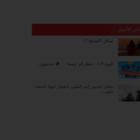
آخر الأخبار
سباق “التشلح”!!
اليوم 6.8 – ننتظركم جميعا …
مدعوون…
مقتل جنديين إسرائيليين بانفجار عبوة ناسفة
جنوب…