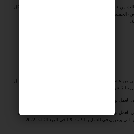
على الرغم من زيادة عدد الوظائف الشاغرة، في الربع الثالث من عام 2022، كان هناك حوالي 2.3 الف متقدم للوظائف لكل
س (الخميس) المكتب المركزي للإحصاء. في الربع الثاني، تم
ارتفع عدد الوظائف الشاغرة من 153.1 ألف في الربع الثاني من عام 2022 إلى 156.1 ألفًا، وبالتالي استمرار الاتجاه المتمثل
حاليًا في كامل فترة القياس للمكتب المركزي للإحصاء.
 إلى العمل بها غير معروفة لهم، ومتوسط ​​النسبة بين المعروض من
الوظائف المتاحة والباحثين عن عمل، الذين يعرفون المهن التي يرغبون في العمل بها كانت 1.9 في الربع الثالث 2022