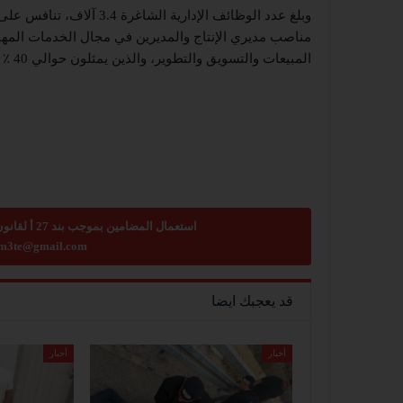
مناصب مديري الإنتاج والمديرين في مجال الخدمات المهنية
المبيعات والتسويق والتطوير، والذين يمثلون حوالي 40 ٪ من الطلب على المديرين.
استعمال المضامين بموجب بند 27 أ لقانون الحقوق الأدبية لسنة 2007، يرجى ارسال رسالة الى:
m3te@gmail.com
قد يعجبك ايضا
أخبار
أخبار