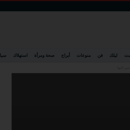
ست
ليلك
فن
منوعات
أبراج
صحة ومرأة
استهلاك
سيا
ين اليها